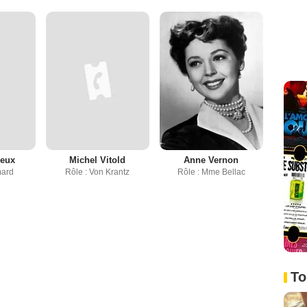
jeux
Michel Vitold
Anne Vernon
mard
Rôle : Von Krantz
Rôle : Mme Bellac
To