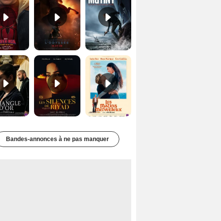
Le Triangle d'or Bande-annonce VF
Les Silences de Riyad Bande-annonce VO STFR
Les Matins merveilleux Bande-annonce VF
Bandes-annonces à ne pas manquer