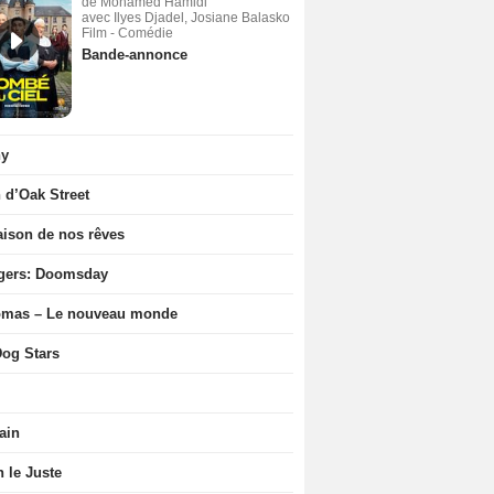
de Mohamed Hamidi
avec Ilyes Djadel, Josiane Balasko
Film - Comédie
Bande-annonce
ny
n d’Oak Street
ison de nos rêves
gers: Doomsday
ômas – Le nouveau monde
og Stars
ain
n le Juste