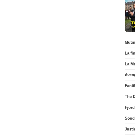
Muti
La fi
La Ma
Aven
Fant
The D
Fjord
Soud
Justi