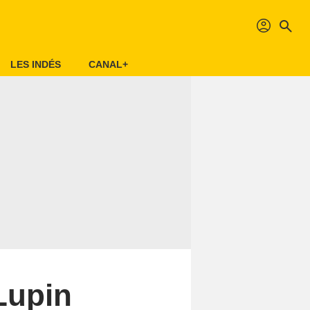
profil
search
LES INDÉS
CANAL+
Lupin