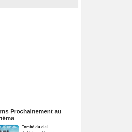
lms Prochainement au
néma
Tombé du ciel