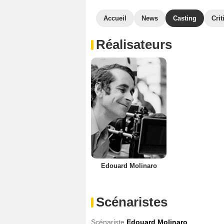
Accueil
News
Casting
Crit
Réalisateurs
Edouard Molinaro
Scénaristes
Scénariste
Edouard Molinaro