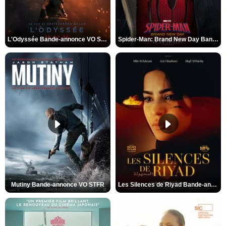
L'Odyssée Bande-annonce VO STFR
Spider-Man: Brand New Day Bande-annonce VO STFR
Mutiny Bande-annonce VO STFR
Les Silences de Riyad Bande-annonce VO STFR