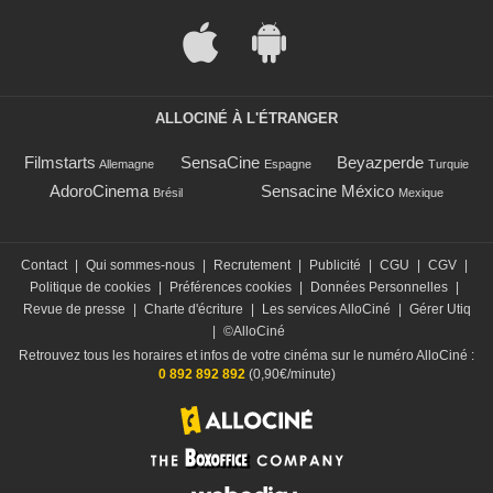
ALLOCINÉ À L'ÉTRANGER
Filmstarts
SensaCine
Beyazperde
Allemagne
Espagne
Turquie
AdoroCinema
Sensacine México
Brésil
Mexique
Contact
|
Qui sommes-nous
|
Recrutement
|
Publicité
|
CGU
|
CGV
|
Politique de cookies
|
Préférences cookies
|
Données Personnelles
|
Revue de presse
|
Charte d'écriture
|
Les services AlloCiné
|
Gérer Utiq
|
©AlloCiné
Retrouvez tous les horaires et infos de votre cinéma sur le numéro AlloCiné :
0 892 892 892
(0,90€/minute)