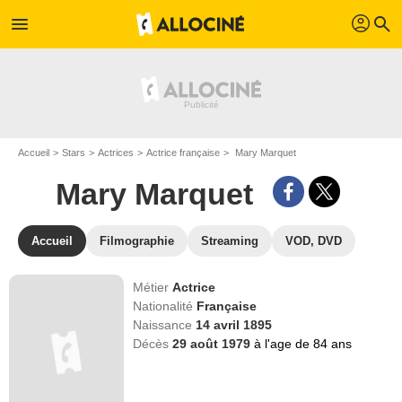
profil
menu
search
Accueil
Stars
Actrices
Actrice française
Mary Marquet
Mary Marquet
Accueil
Filmographie
Streaming
VOD, DVD
Métier
Actrice
Nationalité
Française
Naissance
14 avril 1895
Décès
29 août 1979
à l'age de 84 ans