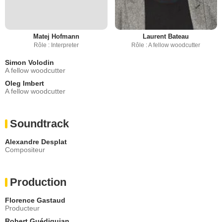
Matej Hofmann
Laurent Bateau
Rôle : Interpreter
Rôle : A fellow woodcutter
Simon Volodin
A fellow woodcutter
Oleg Imbert
A fellow woodcutter
Soundtrack
Alexandre Desplat
Compositeur
Production
Florence Gastaud
Producteur
Robert Guédiguian