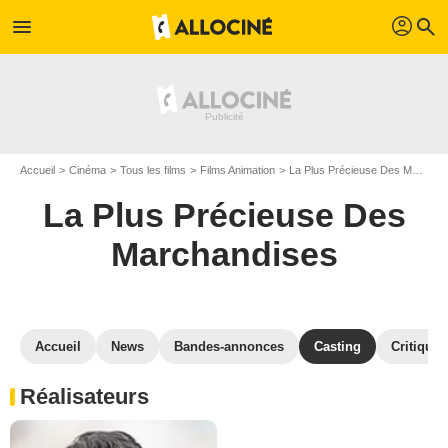
profil
menu
search
Accueil
Cinéma
Tous les films
Films Animation
La Plus Précieuse Des Marchandises
La Plus Précieuse Des
Marchandises
Accueil
News
Bandes-annonces
Casting
Critiques
Réalisateurs