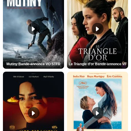
Mutiny Bande-annonce VO STFR
Le Triangle d'or Bande-annonce VF