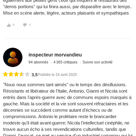
également aux petites gens ceux qui fréquent le restaurant des
"demis portions" qui lui finira aussi, par disparaître avec le temps.
Mise en scène alerte, légère, acteurs plaisants et sympathiques
0
0
inspecteur morvandieu
94 abonnés
4 365 critiques
Suivre son activité
3,5
Publiée le 24 avril 2025
"Nous nous sommes tant aimés" ou le temps des désillusions.
Résistants et libérateur de l'Italie, Antonio, Gianni et Nicola sont
entrés dans l'après-guerre avec de communs espoirs marqués à
gauche. Mais la société et la vie sont souvent réfractaires et les
décennies se succèdent comme autant d'échecs ou de
compromissions. Antonio le prolétaire reste le brancardier
modeste qu'il était avant-guerre; Nicola l'intellectuel cinéphile, ne
trouve aucun écho à ses revendications culturelles, tandis que
Gianni, l'avocat, se met au service d'un industriel corrompu qui lui