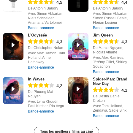
4,5
4,4
De Antonin Baudry
De Antonin Baudry
Avec Simon Abkarian,
Avec Simon Abkarian,
Niels Schneider,
Simon Russell Beale,
Anamaria Vartolomei
Florian Lesieur
Bande-annonce
Bande-annonce
L'Odyssée
Jim Queen
4,3
4,3
De Christopher Nolan
De Marco Nguyen,
Nicolas Athane
Avec Matt Damon, Tom
Holland, Anne
Avec Alex Ramires,
Hathaway
Jérémy Gillet, Shirley
Souagnon
Bande-annonce
Bande-annonce
In Waves
Spider-Man: Brand
New Day
4,2
4,1
De Phuong Mai
Nguyen
De Destin Daniel
Cretton
Avec Lyna Khoudri,
Paul Kircher, Rio Vega
Avec Tom Holland,
Zendaya, Sadie Sink
Bande-annonce
Bande-annonce
Tous les meilleurs films au ciné