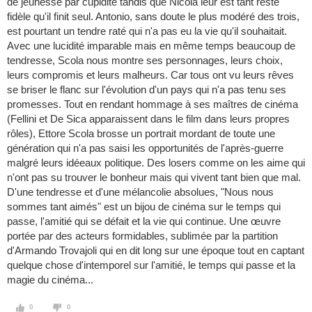
de jeunesse par cupidité tandis que Nicola leur est tant resté
fidèle qu'il finit seul. Antonio, sans doute le plus modéré des trois,
est pourtant un tendre raté qui n'a pas eu la vie qu'il souhaitait.
Avec une lucidité imparable mais en même temps beaucoup de
tendresse, Scola nous montre ses personnages, leurs choix,
leurs compromis et leurs malheurs. Car tous ont vu leurs rêves
se briser le flanc sur l'évolution d'un pays qui n'a pas tenu ses
promesses. Tout en rendant hommage à ses maîtres de cinéma
(Fellini et De Sica apparaissent dans le film dans leurs propres
rôles), Ettore Scola brosse un portrait mordant de toute une
génération qui n'a pas saisi les opportunités de l'après-guerre
malgré leurs idéeaux politique. Des losers comme on les aime qui
n'ont pas su trouver le bonheur mais qui vivent tant bien que mal.
D'une tendresse et d'une mélancolie absolues, "Nous nous
sommes tant aimés" est un bijou de cinéma sur le temps qui
passe, l'amitié qui se défait et la vie qui continue. Une œuvre
portée par des acteurs formidables, sublimée par la partition
d'Armando Trovajoli qui en dit long sur une époque tout en captant
quelque chose d'intemporel sur l'amitié, le temps qui passe et la
magie du cinéma...
0
0