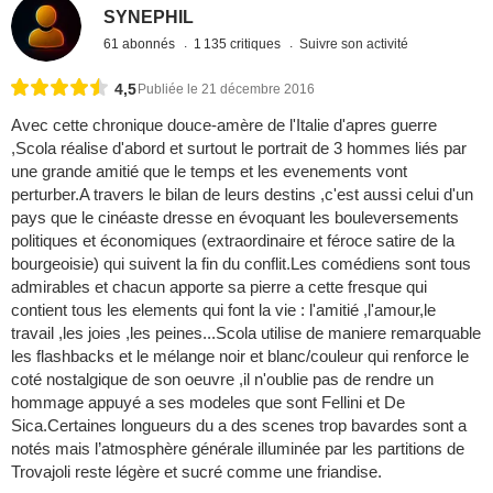
SYNEPHIL
61 abonnés
1 135 critiques
Suivre son activité
4,5
Publiée le 21 décembre 2016
Avec cette chronique douce-amère de l'Italie d'apres guerre
,Scola réalise d'abord et surtout le portrait de 3 hommes liés par
une grande amitié que le temps et les evenements vont
perturber.A travers le bilan de leurs destins ,c'est aussi celui d'un
pays que le cinéaste dresse en évoquant les bouleversements
politiques et économiques (extraordinaire et féroce satire de la
bourgeoisie) qui suivent la fin du conflit.Les comédiens sont tous
admirables et chacun apporte sa pierre a cette fresque qui
contient tous les elements qui font la vie : l'amitié ,l'amour,le
travail ,les joies ,les peines...Scola utilise de maniere remarquable
les flashbacks et le mélange noir et blanc/couleur qui renforce le
coté nostalgique de son oeuvre ,il n'oublie pas de rendre un
hommage appuyé a ses modeles que sont Fellini et De
Sica.Certaines longueurs du a des scenes trop bavardes sont a
notés mais l’atmosphère générale illuminée par les partitions de
Trovajoli reste légère et sucré comme une friandise.