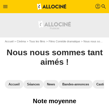
profil
menu
search
Accueil
Cinéma
Tous les films
Films Comédie dramatique
Nous nous sommes tant aimés !
Nous nous sommes tant
aimés !
Accueil
Séances
News
Bandes-annonces
Casting
Note moyenne