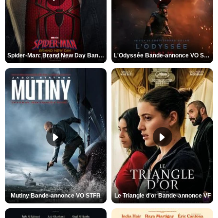
Spider-Man: Brand New Day Bande-annonce VO STFR
L'Odyssée Bande-annonce VO STFR
Mutiny Bande-annonce VO STFR
Le Triangle d'or Bande-annonce VF