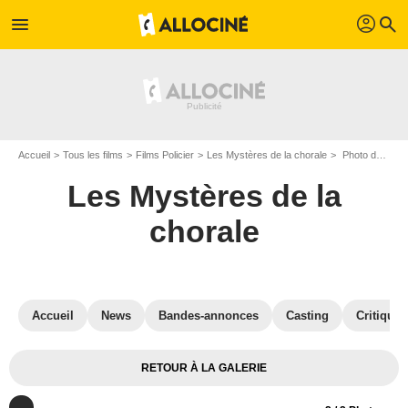
profil
menu
search
Accueil
Tous les films
Films Policier
Les Mystères de la chorale
Photo de Les Mystères de la chorale - Photo 2
Les Mystères de la
chorale
Accueil
News
Bandes-annonces
Casting
Critiques
RETOUR À LA GALERIE