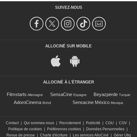
SUIVEZ-NOUS
ALLOCINÉ SUR MOBILE
ALLOCINÉ À L'ÉTRANGER
Filmstarts
SensaCine
Beyazperde
Allemagne
Espagne
Turquie
AdoroCinema
Sensacine México
Brésil
Mexique
Contact
|
Qui sommes-nous
|
Recrutement
|
Publicité
|
CGU
|
CGV
|
Politique de cookies
|
Préférences cookies
|
Données Personnelles
|
Revue de presse
|
Charte d'écriture
|
Les services AlloCiné
|
Gérer Utiq