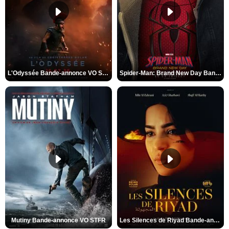
L'Odyssée Bande-annonce VO STFR
Spider-Man: Brand New Day Bande-annonce VO STFR
Mutiny Bande-annonce VO STFR
Les Silences de Riyad Bande-annonce VO STFR