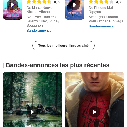
4,3
4,2
De Marco Nguyen,
De Phuong Mai
Nicolas Athane
Nguyen
Avec Alex Ramires,
Avec Lyna Khoudri,
Jérémy Gillet, Shirley
Paul Kircher, Rio Vega
Souagnon
Bande-annonce
Bande-annonce
Tous les meilleurs films au ciné
Bandes-annonces les plus récentes