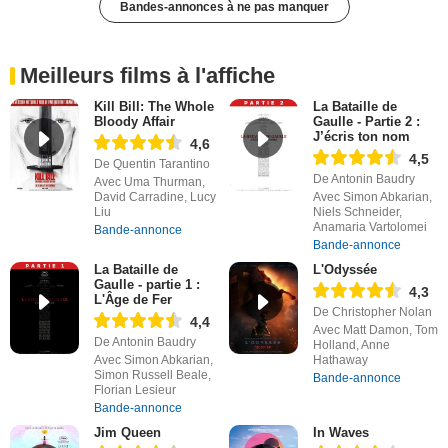
Bandes-annonces à ne pas manquer
Meilleurs films à l'affiche
Kill Bill: The Whole
La Bataille de
Bloody Affair
Gaulle - Partie 2 :
J’écris ton nom
4,6
4,5
De Quentin Tarantino
De Antonin Baudry
Avec Uma Thurman,
David Carradine, Lucy
Avec Simon Abkarian,
Liu
Niels Schneider,
Anamaria Vartolomei
Bande-annonce
Bande-annonce
La Bataille de
L'Odyssée
Gaulle - partie 1 :
4,3
L'Âge de Fer
De Christopher Nolan
4,4
Avec Matt Damon, Tom
De Antonin Baudry
Holland, Anne
Avec Simon Abkarian,
Hathaway
Simon Russell Beale,
Bande-annonce
Florian Lesieur
Bande-annonce
Jim Queen
In Waves