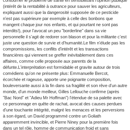
contourner le problème de santé en sensibilisant l'opinion publique
(intérêt de la rentabilité à outrance pour sauver les agriculteurs,
expliquant aussi que la dangerosité supposée de ce pesticide
n'est pas supérieure par exemple à celle des bonbons que
mangent chaque jour nos enfants, et qui pourtant ne sont pas
interdits!), pour l'avocat un peu "borderline" dans sa vie
personnelle il s'agit de redorer son blason et pour la militante c'est
juste une question de survie et d'humanité.Le film n'élude pas les
compromissions, les conflits d'intérêt et les transactions
financières qui viennent se greffer inévitablement dans ces
affaires, comme celle proposée aux parents de la
défunte.L'interprétation est formidable et gravite autour de trois
comédiens qu'on ne présente plus: Emmanuelle Bercot,
écorchée et rageuse, apporte une poignante composition,
bouleversante aussi à la fin dans sa fragilité et son rêve d'un autre
monde, d'un monde meilleur, Gilles Lellouche confirme (après
"Bac Nord" et "Adieu Mr Hoffman") l'étendue de sa palette avec
ce personnage en quête de rachat, avocat des causes perdues
d'une touchante intégrité, malgré les menaces et les perversions
à son égard, un David programmé contre un Goliath
apparemment invincible, et Pierre Niney pour la première fois
dans un tel rôle, homme de communication froid et sans