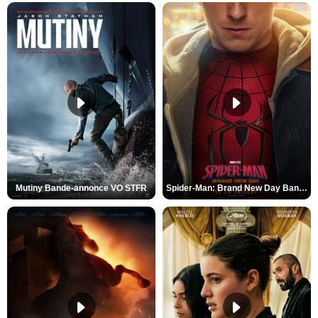
Mutiny Bande-annonce VO STFR
Spider-Man: Brand New Day Bande-annonce VO STFR