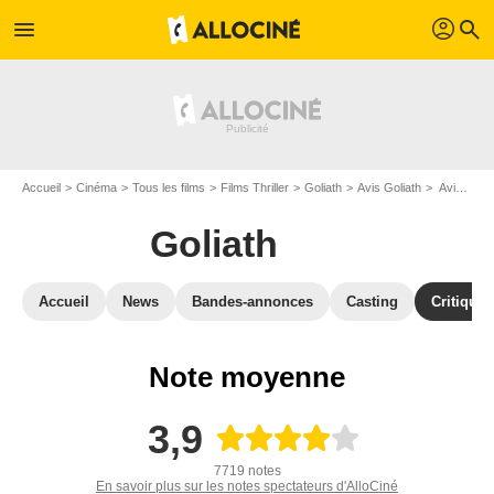
profil
menu
search
Accueil
Cinéma
Tous les films
Films Thriller
Goliath
Avis Goliath
Avis : Goliath - Page 6
Goliath
Accueil
News
Bandes-annonces
Casting
Critiques
Note moyenne
3,9
7719 notes
En savoir plus sur les notes spectateurs d'AlloCiné