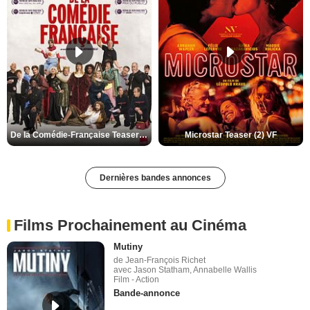
De la Comédie-Française Teaser (3) VF
Microstar Teaser (2) VF
Dernières bandes annonces
Films Prochainement au Cinéma
Mutiny
de Jean-François Richet
avec Jason Statham, Annabelle Wallis
Film - Action
Bande-annonce