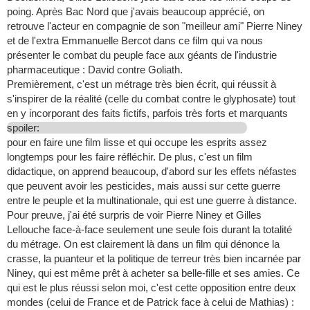
poing. Après Bac Nord que j'avais beaucoup apprécié, on
retrouve l'acteur en compagnie de son "meilleur ami" Pierre Niney
et de l'extra Emmanuelle Bercot dans ce film qui va nous
présenter le combat du peuple face aux géants de l'industrie
pharmaceutique : David contre Goliath.
Premièrement, c'est un métrage très bien écrit, qui réussit à
s'inspirer de la réalité (celle du combat contre le glyphosate) tout
en y incorporant des faits fictifs, parfois très forts et marquants
spoiler:
pour en faire une film lisse et qui occupe les esprits assez
longtemps pour les faire réfléchir. De plus, c'est un film
didactique, on apprend beaucoup, d'abord sur les effets néfastes
que peuvent avoir les pesticides, mais aussi sur cette guerre
entre le peuple et la multinationale, qui est une guerre à distance.
Pour preuve, j'ai été surpris de voir Pierre Niney et Gilles
Lellouche face-à-face seulement une seule fois durant la totalité
du métrage. On est clairement là dans un film qui dénonce la
crasse, la puanteur et la politique de terreur très bien incarnée par
Niney, qui est même prêt à acheter sa belle-fille et ses amies. Ce
qui est le plus réussi selon moi, c'est cette opposition entre deux
mondes (celui de France et de Patrick face à celui de Mathias) :