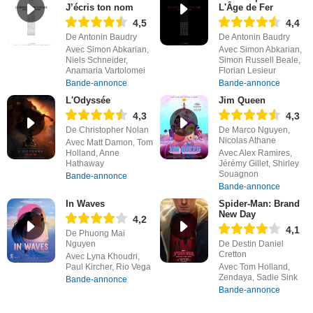
J’écris ton nom
L'Âge de Fer
4,5
4,4
De Antonin Baudry
De Antonin Baudry
Avec Simon Abkarian,
Avec Simon Abkarian,
Niels Schneider,
Simon Russell Beale,
Anamaria Vartolomei
Florian Lesieur
Bande-annonce
Bande-annonce
L'Odyssée
Jim Queen
4,3
4,3
De Christopher Nolan
De Marco Nguyen,
Nicolas Athane
Avec Matt Damon, Tom
Holland, Anne
Avec Alex Ramires,
Hathaway
Jérémy Gillet, Shirley
Souagnon
Bande-annonce
Bande-annonce
In Waves
Spider-Man: Brand
New Day
4,2
4,1
De Phuong Mai
Nguyen
De Destin Daniel
Cretton
Avec Lyna Khoudri,
Paul Kircher, Rio Vega
Avec Tom Holland,
Zendaya, Sadie Sink
Bande-annonce
Bande-annonce