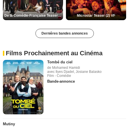
De la Comédie-Française Teaser (3) VF
Microstar Teaser (2) VF
Dernières bandes annonces
Films Prochainement au Cinéma
Tombé du ciel
de Mohamed Hamidi
avec Ilyes Djadel, Josiane Balasko
Film - Comédie
Bande-annonce
Mutiny