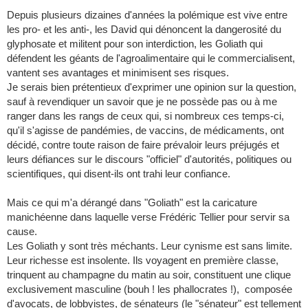
Depuis plusieurs dizaines d'années la polémique est vive entre
les pro- et les anti-, les David qui dénoncent la dangerosité du
glyphosate et militent pour son interdiction, les Goliath qui
défendent les géants de l'agroalimentaire qui le commercialisent,
vantent ses avantages et minimisent ses risques.
Je serais bien prétentieux d'exprimer une opinion sur la question,
sauf à revendiquer un savoir que je ne possède pas ou à me
ranger dans les rangs de ceux qui, si nombreux ces temps-ci,
qu'il s'agisse de pandémies, de vaccins, de médicaments, ont
décidé, contre toute raison de faire prévaloir leurs préjugés et
leurs défiances sur le discours "officiel" d'autorités, politiques ou
scientifiques, qui disent-ils ont trahi leur confiance.
Mais ce qui m'a dérangé dans "Goliath" est la caricature
manichéenne dans laquelle verse Frédéric Tellier pour servir sa
cause.
Les Goliath y sont très méchants. Leur cynisme est sans limite.
Leur richesse est insolente. Ils voyagent en première classe,
trinquent au champagne du matin au soir, constituent une clique
exclusivement masculine (bouh ! les phallocrates !), composée
d'avocats, de lobbyistes, de sénateurs (le "sénateur" est tellement