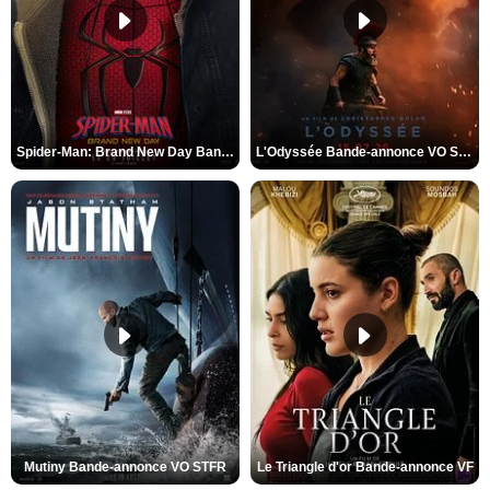
Spider-Man: Brand New Day Bande-annonce VO STFR
L'Odyssée Bande-annonce VO STFR
Mutiny Bande-annonce VO STFR
Le Triangle d'or Bande-annonce VF