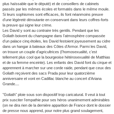
plus haïssable que le député) et de conseillers de cabinets
passés par les mêmes écoles et formatés dans le même moule.
Si leurs sophismes sont efficaces, ils font néanmoins preuve
d'une légèreté déroutante en conservant dans leurs coffres-forts
la preuve qui signe leur crime.
Les David y sont au contraire très gentils. Pendant que les
Goliath boivent du champagne dans l'atmosphère compassée
d'un palace cinq étoiles, les David festoient joyeusement au cidre
dans un hangar à bateaux des Côtes d'Armor. Parmi les David,
on trouve un couple d'agricultrices (l'homosexualité, c'est
tellement plus cool que la bourgeoise hétérosexualité de Matthias
et de sa femme enceinte). Les enfants des David font du cirque et
apprennent à marcher sur une corde raide, pendant que ceux des
Goliath reçoivent des sacs Prada pour leur quatorzième
anniversaire et vont en Cadillac blanche au concert d'Ariana
Grande....
"Goliath" ploie sous son dispositif trop caricatural. Il veut à tout
prix susciter l'empathie pour ses héros unanimement admirables
(on ne dira rien de la dernière apparition de France dont le dossier
de presse nous apprend, pour notre plus grand soulagement,