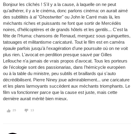
Bonjour les clichés ! S'il y a la cause, à laquelle on ne peut
qu'adhérer, il y a le cinéma, donc parlons cinéma: on aurait aimé
des subtilités à al "Ghostwriter" ou John le Carré mais là, les
méchants riches et puissants ne font que sortir de Mercédès
noires, d'hélicoptères et de grands hôtels et les gentils... C'est la
fête de l'Huma: chansons de Renaud, merguez sous guinguettes,
tatouages et militantisme caricaturé. Tout le film est en caméra
épaule parfois jusqu'à l'exagération d'une poursuite où on ne voit
plus rien. L'avocat en perdition presque sauvé par Gilles
Lellouche n'a jamais de vrais propos d'avocat. Tous les porteurs
de l'écologie sont des passionarias, dans l'hémicycle européen
ou à la table du ministre, peu subtils et braillards qui s'auto
décrédibilisent. Pierre Niney joue admirablement... une caricature
et les plans larmoyants succèdent aux méchants triomphants. Le
film va fonctionner parce que la cause est juste, mais cette
dernière aurait mérité bien mieux.
25
13