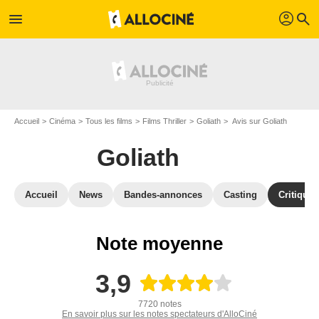
profil
menu
search
Accueil
Cinéma
Tous les films
Films Thriller
Goliath
Avis sur Goliath
Goliath
Accueil
News
Bandes-annonces
Casting
Critiques
Note moyenne
3,9
7720 notes
En savoir plus sur les notes spectateurs d'AlloCiné