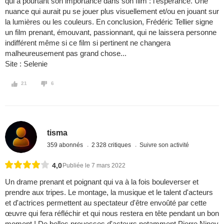
qui a pourtant son importance dans son film : l'espérance. Une
nuance qui aurait pu se jouer plus visuellement et/ou en jouant sur
la lumières ou les couleurs. En conclusion, Frédéric Tellier signe
un film prenant, émouvant, passionnant, qui ne laissera personne
indifférent même si ce film si pertinent ne changera
malheureusement pas grand chose...
Site : Selenie
21
6
tisma
359 abonnés
2 328 critiques
Suivre son activité
4,0
Publiée le 7 mars 2022
Un drame prenant et poignant qui va à la fois bouleverser et
prendre aux tripes. Le montage, la musique et le talent d'acteurs
et d'actrices permettent au spectateur d'être envoûté par cette
œuvre qui fera réfléchir et qui nous restera en tête pendant un bon
moment ! De belles prouesses d'acteurs notamment Pierre Niney