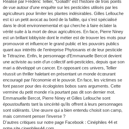
Réalisé par Frédéric Tellier, “Goliath” est l’histoire de trois points
de vue autour d’une enquête sur les pesticides utilisés par les
agriculteurs pour limiter les plantes indésirables. Gilles Lellouche
est ici un petit avocat au bord de la faillite, qui s’est spécialisé
dans le droit environnemental et qui cherche à faire éclater la
vérité suite à la mort de deux agricultrices. En face, Pierre Niney
est un brillant lobbyiste dont le métier est de trouver les mots pour
promouvoir et influencer le grand public et les pouvoirs publics
quant aux intérêts de l’entreprise Phytosanis et de leur pesticide
le Tétrazine. Enfin, le personnage d’Emmanuelle Bercot devient
une activiste au sein d’un collectif anti-pesticides, depuis que son
mari a développé un cancer. En opposant ces univers, Tellier
réussit un thriller haletant en présentant un monde écœurant
encouragé par l’économie et le pouvoir. En face, les victimes se
font passer pour des écologistes bobos sans arguments. Cette
vermine du petit monde n’a pourtant pas dit son dernier mot.
Emmanuelle Bercot, Pierre Niney et Gilles Lellouche sont
époustouflants tant la sincérité qu’ils offrent à leurs personnages
sont sidérants. Une œuvre qui a bien entendu choisit son camp,
mais comment penser l’inverse ?
D'autres critiques sur notre page Facebook : Cinéphiles 44 et
notre site cinephiles44.com