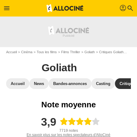
profil
menu
search
Accueil
Cinéma
Tous les films
Films Thriller
Goliath
Critiques Goliath
Avis :
Goliath
Accueil
News
Bandes-annonces
Casting
Critiques
Note moyenne
3,9
7719 notes
En savoir plus sur les notes spectateurs d'AlloCiné