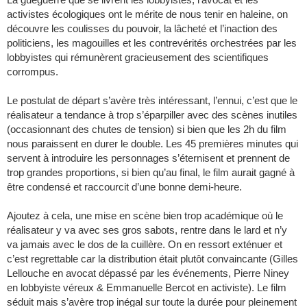
activistes écologiques ont le mérite de nous tenir en haleine, on
découvre les coulisses du pouvoir, la lâcheté et l’inaction des
politiciens, les magouilles et les contrevérités orchestrées par les
lobbyistes qui rémunèrent gracieusement des scientifiques
corrompus.
Le postulat de départ s’avère très intéressant, l’ennui, c’est que le
réalisateur a tendance à trop s’éparpiller avec des scènes inutiles
(occasionnant des chutes de tension) si bien que les 2h du film
nous paraissent en durer le double. Les 45 premières minutes qui
servent à introduire les personnages s’éternisent et prennent de
trop grandes proportions, si bien qu’au final, le film aurait gagné à
être condensé et raccourcit d’une bonne demi-heure.
Ajoutez à cela, une mise en scène bien trop académique où le
réalisateur y va avec ses gros sabots, rentre dans le lard et n’y
va jamais avec le dos de la cuillère. On en ressort exténuer et
c’est regrettable car la distribution était plutôt convaincante (Gilles
Lellouche en avocat dépassé par les événements, Pierre Niney
en lobbyiste véreux & Emmanuelle Bercot en activiste). Le film
séduit mais s’avère trop inégal sur toute la durée pour pleinement