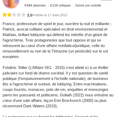
8 884 abonnés
8 226 critiques
Suivre son activité
2,0
Publiée le 17 mars 2022
France, professeure de sport le jour, ouvrière la nuit et militante ;
Patrick, avocat solitaire spécialisé en droit environnemental et
Mathias, brillant lobbyiste qui défend les intérêts d’un géant de
l’agrochimie. Trois protagonistes que tout oppose et qui se
retrouvent au cœur d’une affaire médiatico/juridique, celle du
renouvellement ou non de la Tétrazine (un pesticide) sur le sol
européen.
Frédéric Tellier (L’Affaire SK1 - 2015) s’est attelé ici à un thriller
judiciaire sur fond de drame sociétal. Il y est question de santé
publique (l’empoisonnement à l’échelle nationale), de business
liés à l’agrochimie et surtout, de lobbying. Entre machinations,
coups fourrés, menaces, pots-de-vin, enquêtes et mensonges
parmi les puissants et politiciens, Goliath (2022) nous entraîne au
cœur d’une sale affaire, façon Erin Brockovich (2000) ou plus
récemment Dark Waters (2019).
La guéguerre que se livrent les lobbyistes, l'avocat et les