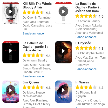
Kill Bill: The Whole
La Bataille de
Bloody Affair
Gaulle - Partie 2 :
J’écris ton nom
4,6
4,5
De Quentin Tarantino
De Antonin Baudry
Avec Uma Thurman,
David Carradine, Lucy
Avec Simon Abkarian,
Liu
Niels Schneider,
Anamaria Vartolomei
Bande-annonce
Bande-annonce
La Bataille de
L'Odyssée
Gaulle - partie 1 :
4,3
L'Âge de Fer
De Christopher Nolan
4,4
Avec Matt Damon, Tom
De Antonin Baudry
Holland, Anne
Avec Simon Abkarian,
Hathaway
Simon Russell Beale,
Bande-annonce
Florian Lesieur
Bande-annonce
Jim Queen
In Waves
4,3
4,2
De Marco Nguyen,
De Phuong Mai
Nicolas Athane
Nguyen
Avec Alex Ramires,
Avec Lyna Khoudri,
Jérémy Gillet, Shirley
Paul Kircher, Rio Vega
Souagnon