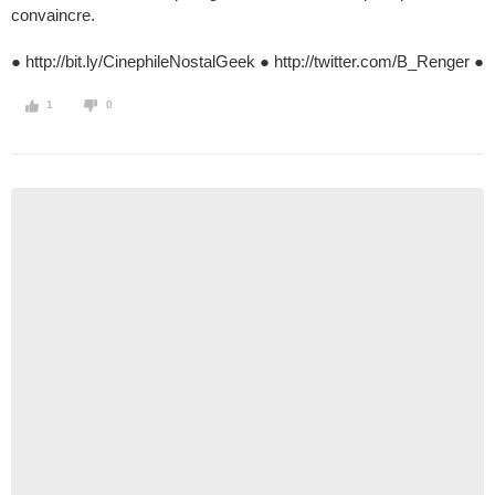
convaincre.
● http://bit.ly/CinephileNostalGeek ● http://twitter.com/B_Renger ●
1
0