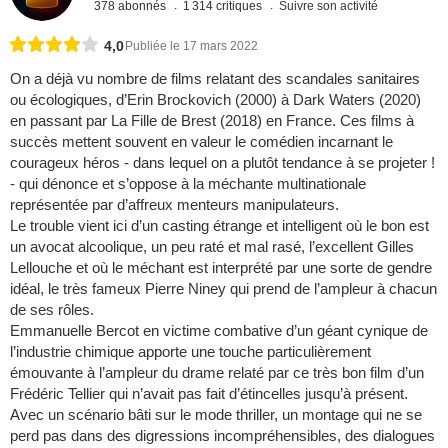
378 abonnés
1 314 critiques
Suivre son activité
4,0
Publiée le 17 mars 2022
On a déjà vu nombre de films relatant des scandales sanitaires
ou écologiques, d’Erin Brockovich (2000) à Dark Waters (2020)
en passant par La Fille de Brest (2018) en France. Ces films à
succès mettent souvent en valeur le comédien incarnant le
courageux héros - dans lequel on a plutôt tendance à se projeter !
- qui dénonce et s’oppose à la méchante multinationale
représentée par d’affreux menteurs manipulateurs.
Le trouble vient ici d’un casting étrange et intelligent où le bon est
un avocat alcoolique, un peu raté et mal rasé, l’excellent Gilles
Lellouche et où le méchant est interprété par une sorte de gendre
idéal, le très fameux Pierre Niney qui prend de l’ampleur à chacun
de ses rôles.
Emmanuelle Bercot en victime combative d’un géant cynique de
l’industrie chimique apporte une touche particulièrement
émouvante à l’ampleur du drame relaté par ce très bon film d’un
Frédéric Tellier qui n’avait pas fait d’étincelles jusqu’à présent.
Avec un scénario bâti sur le mode thriller, un montage qui ne se
perd pas dans des digressions incompréhensibles, des dialogues