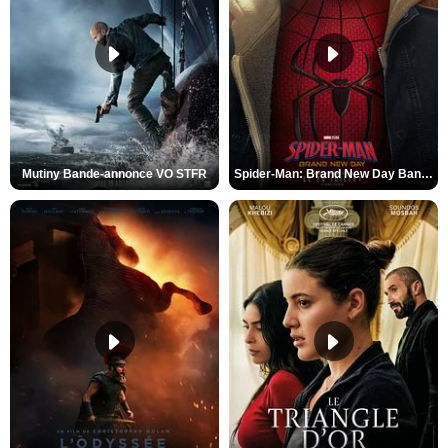
Mutiny Bande-annonce VO STFR
Spider-Man: Brand New Day Bande-annonce VO STFR