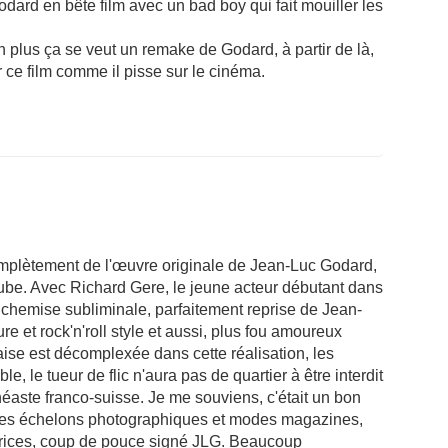
Godard en bête film avec un bad boy qui fait mouiller les
 plus ça se veut un remake de Godard, à partir de là,
ur ce film comme il pisse sur le cinéma.
omplètement de l'œuvre originale de Jean-Luc Godard,
aube. Avec Richard Gere, le jeune acteur débutant dans
 chemise subliminale, parfaitement reprise de Jean-
ure et rock'n'roll style et aussi, plus fou amoureux
aise est décomplexée dans cette réalisation, les
, le tueur de flic n'aura pas de quartier à être interdit
éaste franco-suisse. Je me souviens, c'était un bon
u des échelons photographiques et modes magazines,
rices, coup de pouce signé JLG. Beaucoup