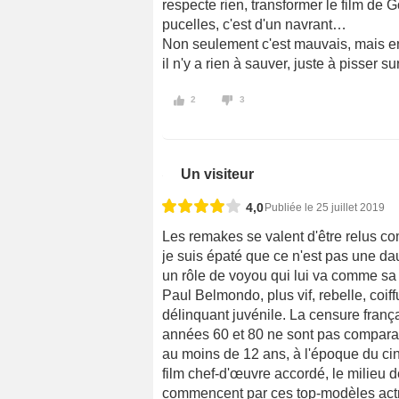
respecte rien, transformer le film de 
pucelles, c'est d'un navrant…
Non seulement c'est mauvais, mais en
il n'y a rien à sauver, juste à pisser s
2
3
Un visiteur
4,0
Publiée le 25 juillet 2019
Les remakes se valent d'être relus c
je suis épaté que ce n'est pas une d
un rôle de voyou qui lui va comme sa
Paul Belmondo, plus vif, rebelle, coiff
délinquant juvénile. La censure franç
années 60 et 80 ne sont pas comparable
au moins de 12 ans, à l'époque du cin
film chef-d'œuvre accordé, le milie
commencent par ces top-modèles act