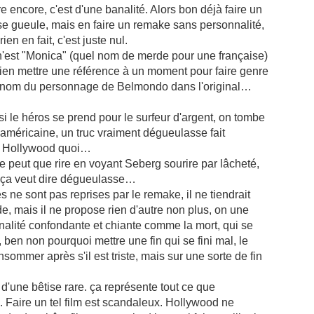
re encore, c'est d'une banalité. Alors bon déjà faire un
se gueule, mais en faire un remake sans personnalité,
en en fait, c'est juste nul.
 n'est "Monica" (quel nom de merde pour une française)
it bien mettre une référence à un moment pour faire genre
le nom du personnage de Belmondo dans l'original…
i le héros se prend pour le surfeur d'argent, on tombe
 américaine, un truc vraiment dégueulasse fait
e. Hollywood quoi…
ne peut que rire en voyant Seberg sourire par lâcheté,
 ça veut dire dégueulasse…
ne sont pas reprises par le remake, il ne tiendrait
, mais il ne propose rien d'autre non plus, on une
nalité confondante et chiante comme la mort, qui se
ben non pourquoi mettre une fin qui se fini mal, le
sommer après s'il est triste, mais sur une sorte de fin
, d'une bêtise rare. ça représente tout ce que
. Faire un tel film est scandaleux. Hollywood ne