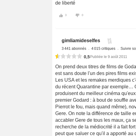
de liberté
3
0
gimliamideselfes
3 441 abonnés
4 015 critiques
Suivre so
0,5
Publiée le 9 août 2011
On prend deux titres de films de Godar
est sans doute l'un des pires films exi
Les USA et les remakes merdiques c'e
du récent Quarantine par exemple… On
produisent du meilleur cinéma qu'eux, 
premier Godard : à bout de souffle av
Pierrot le fou, mais quand même), novat
Gere. On note la différence de taille
accabler Gere de tous les maux, ça ser
recherche de la médiocrité il a fait f
peut que saluer ce qu'il a apporté au 