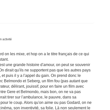
n activité
d on les mixe, et hop on a le titre français de ce qui
stant.
st une grande histoire d'amour, on peut se souvenir
 dirait qu'ils ne supportent pas que les autres pays
et puis il y a l'appel du gain. On prend donc le
ec Belmondo et Seberg, un film fou (pas autant que
eur, délirant, jouissif, pour en faire un film avec
 entre Gere et Belmondo, mais bon, on ne va pas
ait tirer sur l'ambulance, le pauvre, dans sa
ort pour le coup. Alors qu'on aime ou pas Godard, on ne
cinéma, son inventivité, sa folie. Là non seulement le