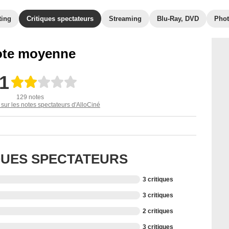
ting
Critiques spectateurs
Streaming
Blu-Ray, DVD
Pho
te moyenne
,1
129 notes
 sur les notes spectateurs d'AlloCiné
IQUES SPECTATEURS
3 critiques
3 critiques
2 critiques
3 critiques