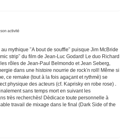
son activité
 au mythique "A bout de souffle" puisque Jim McBride
mic strip" du film de Jean-Luc Godard! Le duo Richard
 les rôles de Jean-Paul Belmondo et Jean Seberg,
rgie dans une histoire nourrie de rock'n roll! Même si
pe, ce remake (tout à la fois agaçant et rythmè) se
pect physique des acteurs (cf. Kaprisky en robe rose) .
finalement sans temps mort en suivant les
s très recherchès! Dèdicace toute personnelle à
ble travail de mixage dans le final (Dark Side of the