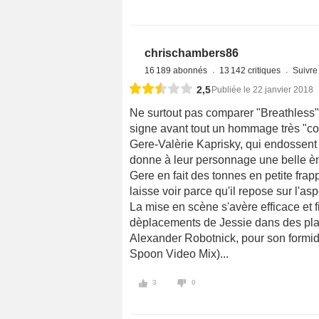
chrischambers86
16 189 abonnés
13 142 critiques
Suivre 
2,5
Publiée le 22 janvier 2018
Ne surtout pas comparer "Breathless"
signe avant tout un hommage très "co
Gere-Valèrie Kaprisky, qui endossent
donne à leur personnage une belle ène
Gere en fait des tonnes en petite frap
laisse voir parce qu'il repose sur l'as
La mise en scène s'avère efficace et 
dèplacements de Jessie dans des plan
Alexander Robotnick, pour son formida
Spoon Video Mix)...
3
0