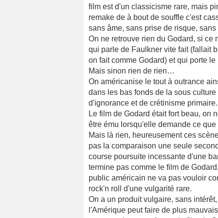
film est d'un classicisme rare, mais pi
remake de à bout de souffle c'est cas
sans âme, sans prise de risque, sans ri
On ne retrouve rien du Godard, si ce
qui parle de Faulkner vite fait (falla
on fait comme Godard) et qui porte 
Mais sinon rien de rien…
On américanise le tout à outrance ains
dans les bas fonds de la sous culture
d'ignorance et de crétinisme primair
Le film de Godard était fort beau, on 
être ému lorsqu'elle demande ce que
Mais là rien, heureusement ces scènes 
pas la comparaison une seule seconde
course poursuite incessante d'une ba
termine pas comme le film de Godard, 
public américain ne va pas vouloir con
rock'n roll d'une vulgarité rare.
On a un produit vulgaire, sans intérêt
l'Amérique peut faire de plus mauvais