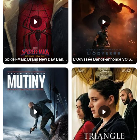
Spider-Man: Brand New Day Bande-annonce VO STFR
L'Odyssée Bande-annonce VO STFR