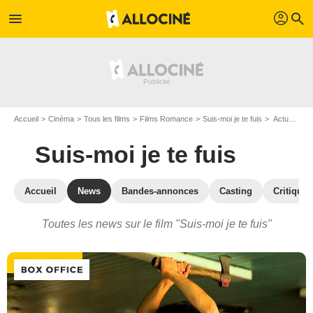
profil
menu
search
Accueil
Cinéma
Tous les films
Films Romance
Suis-moi je te fuis
Actualités Suis-moi je te fuis
Suis-moi je te fuis
Accueil
News
Bandes-annonces
Casting
Critiques
Toutes les news sur le film "Suis-moi je te fuis"