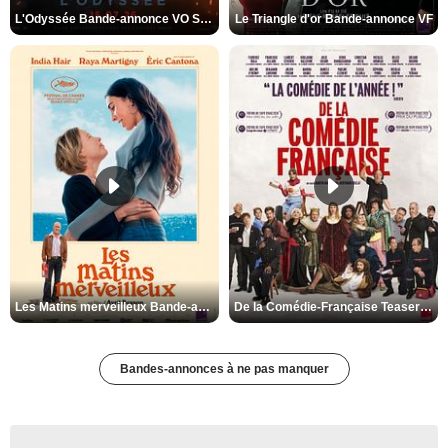
L'Odyssée Bande-annonce VO STFR
Le Triangle d'or Bande-annonce VF
Les Matins merveilleux Bande-annonce VF
De la Comédie-Française Teaser VF
Bandes-annonces à ne pas manquer