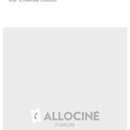
Rôle : le Deéective O'Halloran