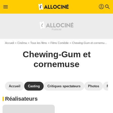
profil
menu
search
Accueil
Cinéma
Tous les films
Films Comédie
Chewing-Gum et cornemuse
C
Chewing-Gum et
cornemuse
Accueil
Casting
Critiques spectateurs
Photos
Film
Réalisateurs