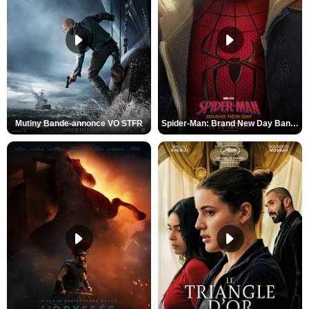
Mutiny Bande-annonce VO STFR
Spider-Man: Brand New Day Bande-annonce VO STFR