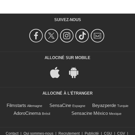
SUIVEZ-NOUS
ALLOCINÉ SUR MOBILE
ALLOCINÉ À L'ÉTRANGER
Filmstarts
SensaCine
Beyazperde
Allemagne
Espagne
Turquie
AdoroCinema
Sensacine México
Brésil
Mexique
Contact
|
Qui sommes-nous
|
Recrutement
|
Publicité
|
CGU
|
CGV
|