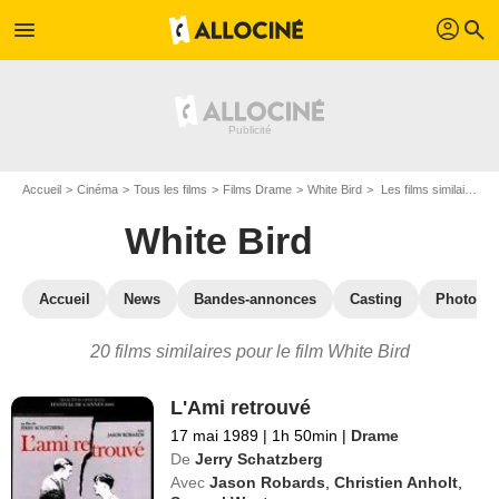
profil
menu
search
Accueil
Cinéma
Tous les films
Films Drame
White Bird
Les films similaires à "White Bird"
White Bird
Accueil
News
Bandes-annonces
Casting
Photos
20 films similaires pour le film White Bird
L'Ami retrouvé
17 mai 1989
|
1h 50min
|
Drame
De
Jerry Schatzberg
Avec
Jason Robards
,
Christien Anholt
,