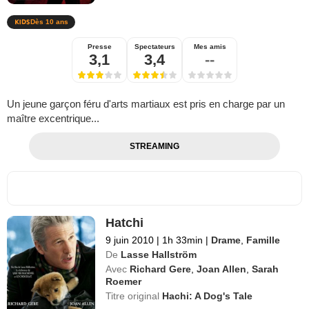
Dès 10 ans
Presse
Spectateurs
Mes amis
3,1
3,4
--
Un jeune garçon féru d'arts martiaux est pris en charge par un
maître excentrique...
STREAMING
Hatchi
9 juin 2010
|
1h 33min
|
Drame
,
Famille
De
Lasse Hallström
Avec
Richard Gere
,
Joan Allen
,
Sarah
Roemer
Titre original
Hachi: A Dog's Tale