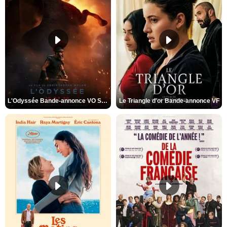
L'Odyssée Bande-annonce VO STFR
Le Triangle d'or Bande-annonce VF