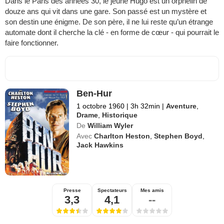
Dans le Paris des années 30, le jeune Hugo est un orphelin de
douze ans qui vit dans une gare. Son passé est un mystère et
son destin une énigme. De son père, il ne lui reste qu’un étrange
automate dont il cherche la clé - en forme de cœur - qui pourrait le
faire fonctionner.
Ben-Hur
1 octobre 1960
|
3h 32min
|
Aventure
,
Drame
,
Historique
De
William Wyler
Avec
Charlton Heston
,
Stephen Boyd
,
Jack Hawkins
Presse
Spectateurs
Mes amis
3,3
4,1
--