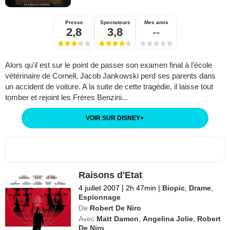
Presse
Spectateurs
Mes amis
2,8
3,8
--
Alors qu'il est sur le point de passer son examen final à l'école
vétérinaire de Cornell, Jacob Jankowski perd ses parents dans
un accident de voiture. A la suite de cette tragédie, il laisse tout
tomber et rejoint les Frères Benzini...
VOIR SUR DISNEY
+
Raisons d'Etat
4 juillet 2007
|
2h 47min
|
Biopic
,
Drame
,
Espionnage
De
Robert De Niro
Avec
Matt Damon
,
Angelina Jolie
,
Robert
De Niro