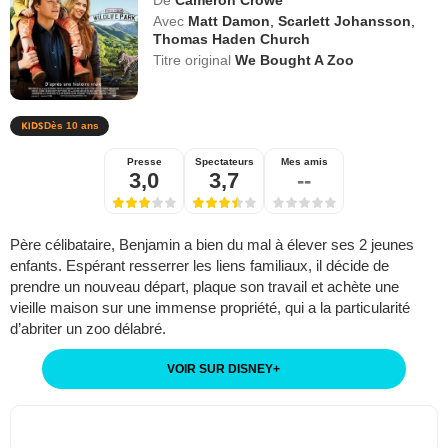
De
Cameron Crowe
Avec
Matt Damon
,
Scarlett Johansson
,
Thomas Haden Church
Titre original
We Bought A Zoo
Dès 10 ans
Presse
Spectateurs
Mes amis
3,0
3,7
--
Père célibataire, Benjamin a bien du mal à élever ses 2 jeunes
enfants. Espérant resserrer les liens familiaux, il décide de
prendre un nouveau départ, plaque son travail et achète une
vieille maison sur une immense propriété, qui a la particularité
d’abriter un zoo délabré.
VOIR SUR DISNEY
+