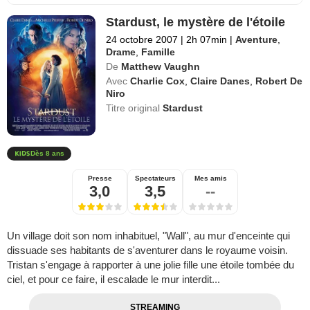
Stardust, le mystère de l'étoile
24 octobre 2007
|
2h 07min
|
Aventure
,
Drame
,
Famille
De
Matthew Vaughn
Avec
Charlie Cox
,
Claire Danes
,
Robert De
Niro
Titre original
Stardust
Dès 8 ans
Presse
Spectateurs
Mes amis
3,0
3,5
--
Un village doit son nom inhabituel, "Wall", au mur d'enceinte qui
dissuade ses habitants de s'aventurer dans le royaume voisin.
Tristan s'engage à rapporter à une jolie fille une étoile tombée du
ciel, et pour ce faire, il escalade le mur interdit...
STREAMING