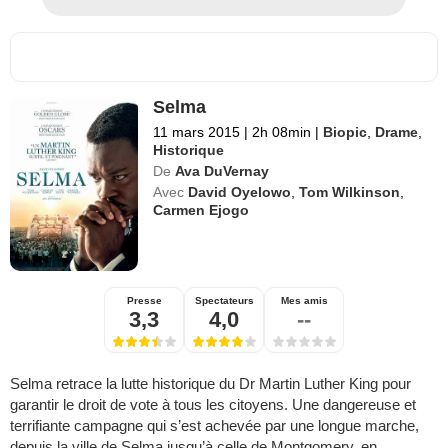
Selma
11 mars 2015
|
2h 08min
|
Biopic
,
Drame
,
Historique
De
Ava DuVernay
Avec
David Oyelowo
,
Tom Wilkinson
,
Carmen Ejogo
Presse
Spectateurs
Mes amis
3,3
4,0
--
Selma retrace la lutte historique du Dr Martin Luther King pour
garantir le droit de vote à tous les citoyens. Une dangereuse et
terrifiante campagne qui s’est achevée par une longue marche,
depuis la ville de Selma jusqu’à celle de Montgomery, en