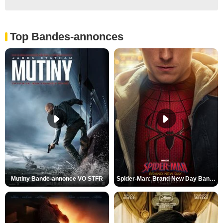
Top Bandes-annonces
Mutiny Bande-annonce VO STFR
Spider-Man: Brand New Day Bande-annonce VO STFR