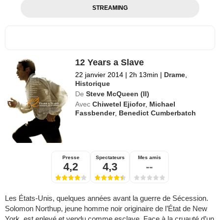
STREAMING
12 Years a Slave
22 janvier 2014
|
2h 13min
|
Drame
,
Historique
De
Steve McQueen (II)
Avec
Chiwetel Ejiofor
,
Michael
Fassbender
,
Benedict Cumberbatch
Presse
Spectateurs
Mes amis
4,2
4,3
--
Les États-Unis, quelques années avant la guerre de Sécession.
Solomon Northup, jeune homme noir originaire de l’État de New
York, est enlevé et vendu comme esclave. Face à la cruauté d’un