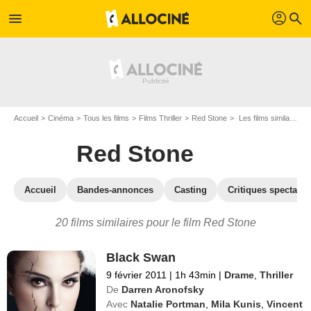
profil
menu
search
Accueil
Cinéma
Tous les films
Films Thriller
Red Stone
Les films similaires à "Red Stone"
Red Stone
Accueil
Bandes-annonces
Casting
Critiques spectateu
20 films similaires pour le film Red Stone
Black Swan
9 février 2011
|
1h 43min
|
Drame
,
Thriller
De
Darren Aronofsky
Avec
Natalie Portman
,
Mila Kunis
,
Vincent