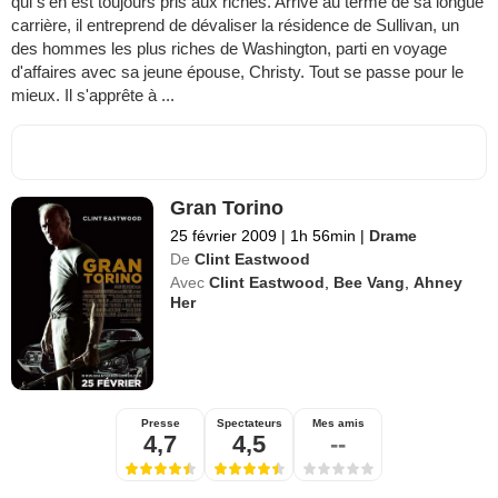
qui s'en est toujours pris aux riches. Arrivé au terme de sa longue
carrière, il entreprend de dévaliser la résidence de Sullivan, un
des hommes les plus riches de Washington, parti en voyage
d'affaires avec sa jeune épouse, Christy. Tout se passe pour le
mieux. Il s'apprête à ...
Gran Torino
25 février 2009
|
1h 56min
|
Drame
De
Clint Eastwood
Avec
Clint Eastwood
,
Bee Vang
,
Ahney
Her
Presse
Spectateurs
Mes amis
4,7
4,5
--