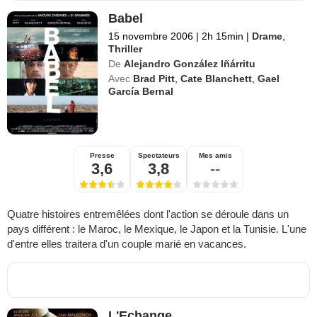
Babel
15 novembre 2006
|
2h 15min
|
Drame
,
Thriller
De
Alejandro González Iñárritu
Avec
Brad Pitt
,
Cate Blanchett
,
Gael
García Bernal
Presse
Spectateurs
Mes amis
3,6
3,8
--
Quatre histoires entremêlées dont l'action se déroule dans un
pays différent : le Maroc, le Mexique, le Japon et la Tunisie. L'une
d'entre elles traitera d'un couple marié en vacances.
L'Echange