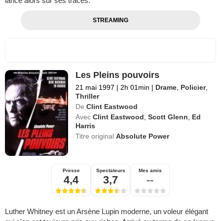
lance alors sur ses traces.
STREAMING
Les Pleins pouvoirs
21 mai 1997
|
2h 01min
|
Drame
,
Policier
,
Thriller
De
Clint Eastwood
Avec
Clint Eastwood
,
Scott Glenn
,
Ed
Harris
Titre original
Absolute Power
Presse
Spectateurs
Mes amis
4,4
3,7
--
Luther Whitney est un Arsène Lupin moderne, un voleur élégant