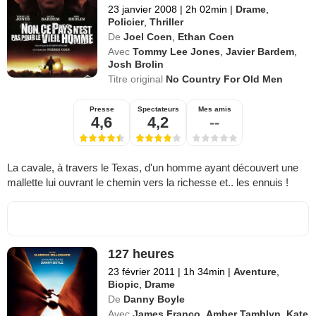
23 janvier 2008
|
2h 02min
|
Drame
,
Policier
,
Thriller
De
Joel Coen
,
Ethan Coen
Avec
Tommy Lee Jones
,
Javier Bardem
,
Josh Brolin
Titre original
No Country For Old Men
Presse
Spectateurs
Mes amis
4,6
4,2
--
La cavale, à travers le Texas, d'un homme ayant découvert une
mallette lui ouvrant le chemin vers la richesse et.. les ennuis !
127 heures
23 février 2011
|
1h 34min
|
Aventure
,
Biopic
,
Drame
De
Danny Boyle
Avec
James Franco
,
Amber Tamblyn
,
Kate