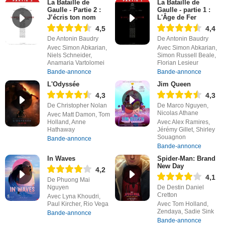
La Bataille de
La Bataille de
Gaulle - Partie 2 :
Gaulle - partie 1 :
J’écris ton nom
L'Âge de Fer
4,5
4,4
De Antonin Baudry
De Antonin Baudry
Avec Simon Abkarian,
Avec Simon Abkarian,
Niels Schneider,
Simon Russell Beale,
Anamaria Vartolomei
Florian Lesieur
Bande-annonce
Bande-annonce
L'Odyssée
Jim Queen
4,3
4,3
De Christopher Nolan
De Marco Nguyen,
Nicolas Athane
Avec Matt Damon, Tom
Holland, Anne
Avec Alex Ramires,
Hathaway
Jérémy Gillet, Shirley
Souagnon
Bande-annonce
Bande-annonce
In Waves
Spider-Man: Brand
New Day
4,2
4,1
De Phuong Mai
Nguyen
De Destin Daniel
Cretton
Avec Lyna Khoudri,
Paul Kircher, Rio Vega
Avec Tom Holland,
Zendaya, Sadie Sink
Bande-annonce
Bande-annonce