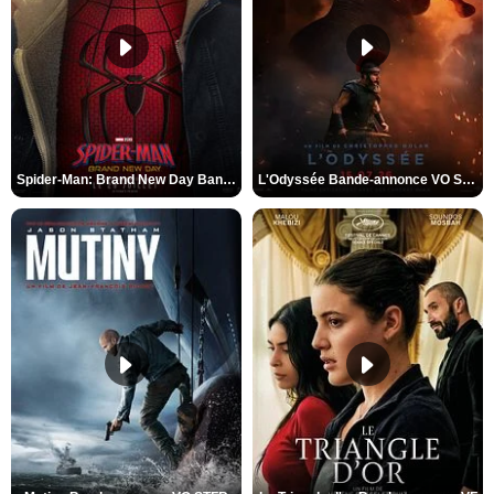
Spider-Man: Brand New Day Bande-annonce VO STFR
L'Odyssée Bande-annonce VO STFR