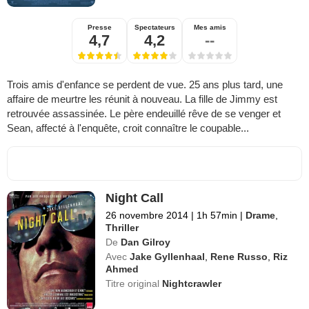
Presse
Spectateurs
Mes amis
4,7
4,2
--
Trois amis d'enfance se perdent de vue. 25 ans plus tard, une
affaire de meurtre les réunit à nouveau. La fille de Jimmy est
retrouvée assassinée. Le père endeuillé rêve de se venger et
Sean, affecté à l'enquête, croit connaître le coupable...
Night Call
26 novembre 2014
|
1h 57min
|
Drame
,
Thriller
De
Dan Gilroy
Avec
Jake Gyllenhaal
,
Rene Russo
,
Riz
Ahmed
Titre original
Nightcrawler