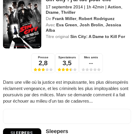
17 septembre 2014
|
1h 42min
|
Action
,
Drame
,
Thriller
De
Frank Miller
,
Robert Rodriguez
Avec
Eva Green
,
Josh Brolin
,
Jessica
Alba
Titre original
Sin City: A Dame to Kill For
Presse
Spectateurs
Mes amis
2,8
3,5
--
Dans une ville où la justice est impuissante, les plus désespérés
réclament vengeance, et les criminels les plus impitoyables sont
poursuivis par des milices. Marv se demande comment il a fait
pour échouer au milieu d'un tas de cadavres...
Sleepers