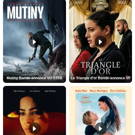
Mutiny Bande-annonce VO STFR
Le Triangle d'or Bande-annonce VF