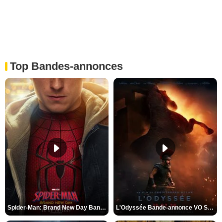
Top Bandes-annonces
Spider-Man: Brand New Day Bande-annonce VO STFR
L'Odyssée Bande-annonce VO STFR