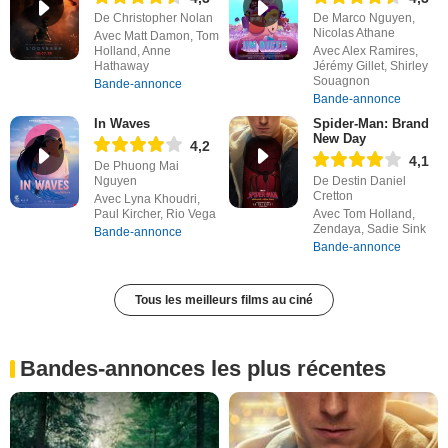
De Christopher Nolan
De Marco Nguyen,
Nicolas Athane
Avec Matt Damon, Tom
Holland, Anne
Avec Alex Ramires,
Hathaway
Jérémy Gillet, Shirley
Souagnon
Bande-annonce
Bande-annonce
In Waves
Spider-Man: Brand
New Day
4,2
4,1
De Phuong Mai
Nguyen
De Destin Daniel
Cretton
Avec Lyna Khoudri,
Paul Kircher, Rio Vega
Avec Tom Holland,
Zendaya, Sadie Sink
Bande-annonce
Bande-annonce
Tous les meilleurs films au ciné
Bandes-annonces les plus récentes