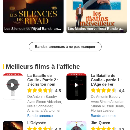
Les Silences de Riyad Bande-annonce VO STFR
Les Matins merveilleux Bande-annonce VF
Bandes-annonces à ne pas manquer
Meilleurs films à l'affiche
La Bataille de
La Bataille de
Gaulle - Partie 2 :
Gaulle - partie 1 :
J’écris ton nom
L'Âge de Fer
4,5
4,4
De Antonin Baudry
De Antonin Baudry
Avec Simon Abkarian,
Avec Simon Abkarian,
Niels Schneider,
Simon Russell Beale,
Anamaria Vartolomei
Florian Lesieur
Bande-annonce
Bande-annonce
L'Odyssée
Jim Queen
4,3
4,3