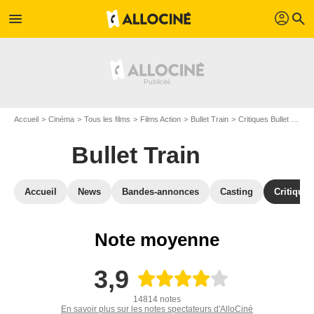
profil
menu
search
Accueil
Cinéma
Tous les films
Films Action
Bullet Train
Critiques Bullet Train
Bullet Train
Accueil
News
Bandes-annonces
Casting
Critiques
Note moyenne
3,9
14814 notes
En savoir plus sur les notes spectateurs d'AlloCiné