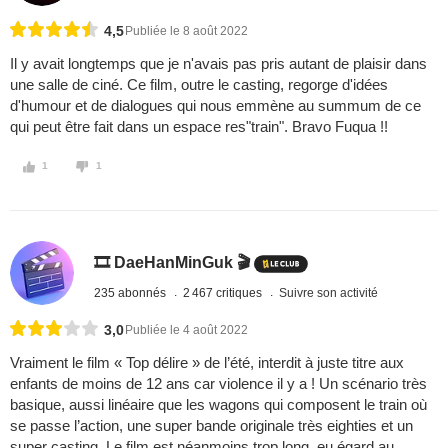
4,5
Publiée le 8 août 2022
Il y avait longtemps que je n'avais pas pris autant de plaisir dans
une salle de ciné. Ce film, outre le casting, regorge d'idées
d'humour et de dialogues qui nous emmène au summum de ce
qui peut être fait dans un espace res"train". Bravo Fuqua !!
1
1
🎞️ DaeHanMinGuk 🎬
235 abonnés
2 467 critiques
Suivre son activité
3,0
Publiée le 4 août 2022
Vraiment le film « Top délire » de l’été, interdit à juste titre aux
enfants de moins de 12 ans car violence il y a ! Un scénario très
basique, aussi linéaire que les wagons qui composent le train où
se passe l’action, une super bande originale très eighties et un
super casting. Le film est néanmoins trop long, eu égard au