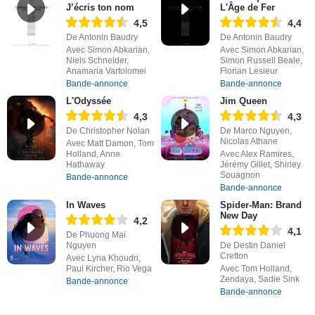
J’écris ton nom
L'Âge de Fer
4,5
4,4
De Antonin Baudry
De Antonin Baudry
Avec Simon Abkarian,
Avec Simon Abkarian,
Niels Schneider,
Simon Russell Beale,
Anamaria Vartolomei
Florian Lesieur
Bande-annonce
Bande-annonce
L'Odyssée
Jim Queen
4,3
4,3
De Christopher Nolan
De Marco Nguyen,
Nicolas Athane
Avec Matt Damon, Tom
Holland, Anne
Avec Alex Ramires,
Hathaway
Jérémy Gillet, Shirley
Souagnon
Bande-annonce
Bande-annonce
In Waves
Spider-Man: Brand
New Day
4,2
4,1
De Phuong Mai
Nguyen
De Destin Daniel
Cretton
Avec Lyna Khoudri,
Paul Kircher, Rio Vega
Avec Tom Holland,
Zendaya, Sadie Sink
Bande-annonce
Bande-annonce