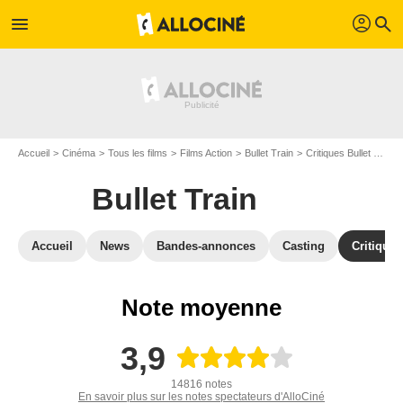
profil
menu
search
Accueil
Cinéma
Tous les films
Films Action
Bullet Train
Critiques Bullet Train
Bullet Train
Accueil
News
Bandes-annonces
Casting
Critiques
Note moyenne
3,9
14816 notes
En savoir plus sur les notes spectateurs d'AlloCiné