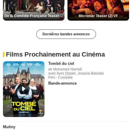
De la Comédie-Française Teaser (3) VF
Microstar Teaser (2) VF
Dernières bandes annonces
Films Prochainement au Cinéma
Tombé du ciel
de Mohamed Hamidi
avec Ilyes Djadel, Josiane Balasko
Film - Comédie
Bande-annonce
Mutiny