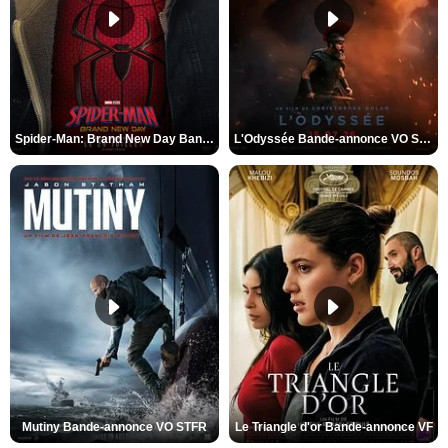
Spider-Man: Brand New Day Bande-annonce VO STFR
L'Odyssée Bande-annonce VO STFR
Mutiny Bande-annonce VO STFR
Le Triangle d'or Bande-annonce VF