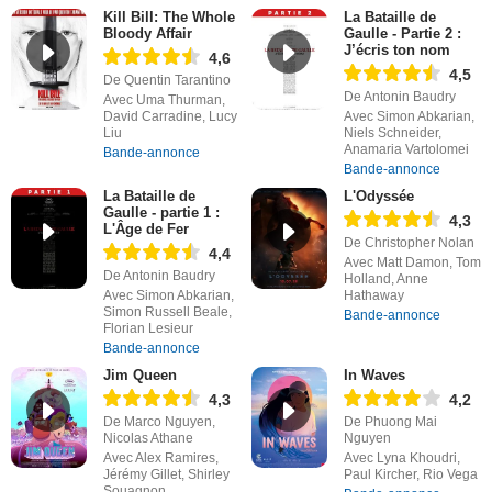
Kill Bill: The Whole
La Bataille de
Bloody Affair
Gaulle - Partie 2 :
J’écris ton nom
4,6
4,5
De Quentin Tarantino
De Antonin Baudry
Avec Uma Thurman,
David Carradine, Lucy
Avec Simon Abkarian,
Liu
Niels Schneider,
Anamaria Vartolomei
Bande-annonce
Bande-annonce
La Bataille de
L'Odyssée
Gaulle - partie 1 :
4,3
L'Âge de Fer
De Christopher Nolan
4,4
Avec Matt Damon, Tom
De Antonin Baudry
Holland, Anne
Avec Simon Abkarian,
Hathaway
Simon Russell Beale,
Bande-annonce
Florian Lesieur
Bande-annonce
Jim Queen
In Waves
4,3
4,2
De Marco Nguyen,
De Phuong Mai
Nicolas Athane
Nguyen
Avec Alex Ramires,
Avec Lyna Khoudri,
Jérémy Gillet, Shirley
Paul Kircher, Rio Vega
Souagnon