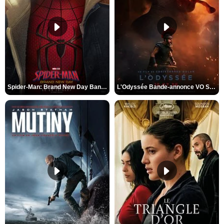
Spider-Man: Brand New Day Bande-annonce VO STFR
L'Odyssée Bande-annonce VO STFR