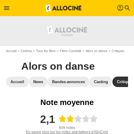
profil
menu
search
Accueil
Cinéma
Tous les films
Films Comédie
Alors on danse
Critiques Alors on danse
Alors on danse
Accueil
News
Bandes-annonces
Casting
Critiques
Note moyenne
2,1
848 notes
En savoir plus sur les notes spectateurs d'AlloCiné