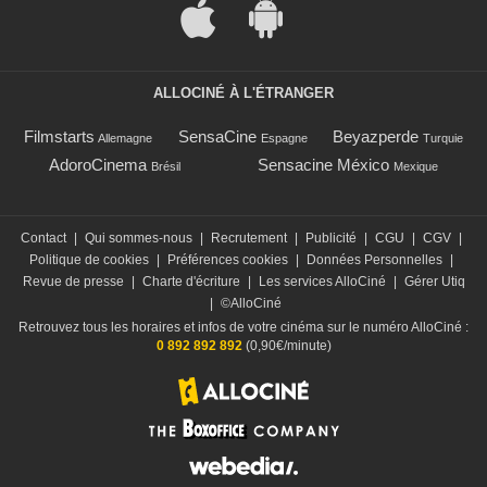
ALLOCINÉ À L'ÉTRANGER
Filmstarts
SensaCine
Beyazperde
Allemagne
Espagne
Turquie
AdoroCinema
Sensacine México
Brésil
Mexique
Contact
|
Qui sommes-nous
|
Recrutement
|
Publicité
|
CGU
|
CGV
|
Politique de cookies
|
Préférences cookies
|
Données Personnelles
|
Revue de presse
|
Charte d'écriture
|
Les services AlloCiné
|
Gérer Utiq
|
©AlloCiné
Retrouvez tous les horaires et infos de votre cinéma sur le numéro AlloCiné :
0 892 892 892
(0,90€/minute)