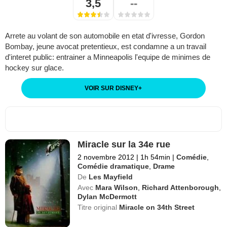
3,5
--
Arrete au volant de son automobile en etat d'ivresse, Gordon
Bombay, jeune avocat pretentieux, est condamne a un travail
d'interet public: entrainer a Minneapolis l'equipe de minimes de
hockey sur glace.
VOIR SUR DISNEY
+
Miracle sur la 34e rue
2 novembre 2012
|
1h 54min
|
Comédie
,
Comédie dramatique
,
Drame
De
Les Mayfield
Avec
Mara Wilson
,
Richard Attenborough
,
Dylan McDermott
Titre original
Miracle on 34th Street