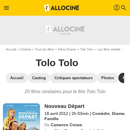
profil
menu
search
Accueil
Cinéma
Tous les films
Films Drame
Tolo Tolo
Les films similaires à "Tolo Tolo"
Tolo Tolo
Accueil
Casting
Critiques spectateurs
Photos
Film
20 films similaires pour le film Tolo Tolo
Nouveau Départ
18 avril 2012
|
2h 03min
|
Comédie
,
Drame
,
Famille
De
Cameron Crowe