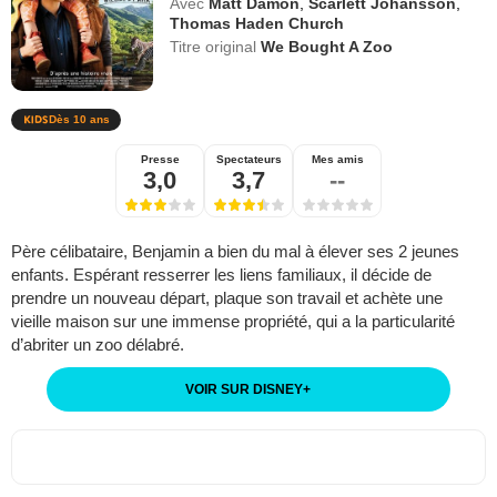
Avec
Matt Damon
,
Scarlett Johansson
,
Thomas Haden Church
Titre original
We Bought A Zoo
Dès 10 ans
Presse
Spectateurs
Mes amis
3,0
3,7
--
Père célibataire, Benjamin a bien du mal à élever ses 2 jeunes
enfants. Espérant resserrer les liens familiaux, il décide de
prendre un nouveau départ, plaque son travail et achète une
vieille maison sur une immense propriété, qui a la particularité
d’abriter un zoo délabré.
VOIR SUR DISNEY
+