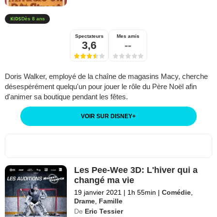
Dès 8 ans
Spectateurs
Mes amis
3,6
--
Doris Walker, employé de la chaîne de magasins Macy, cherche
désespérément quelqu'un pour jouer le rôle du Père Noël afin
d'animer sa boutique pendant les fêtes.
VOIR SUR DISNEY
+
Les Pee-Wee 3D: L'hiver qui a
changé ma vie
19 janvier 2021
|
1h 55min
|
Comédie
,
Drame
,
Famille
De
Eric Tessier