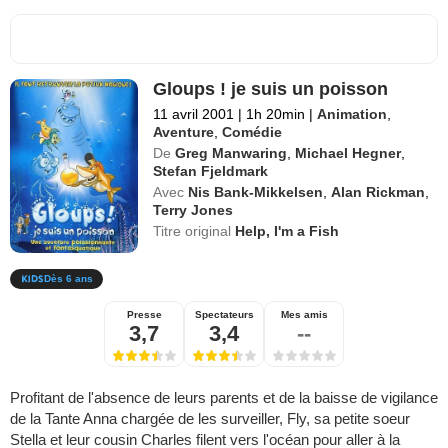
Gloups ! je suis un poisson
11 avril 2001
|
1h 20min
|
Animation
,
Aventure
,
Comédie
De
Greg Manwaring
,
Michael Hegner
,
Stefan Fjeldmark
Avec
Nis Bank-Mikkelsen
,
Alan Rickman
,
Terry Jones
Titre original
Help, I'm a Fish
Dès 6 ans
Presse
Spectateurs
Mes amis
3,7
3,4
--
Profitant de l'absence de leurs parents et de la baisse de vigilance
de la Tante Anna chargée de les surveiller, Fly, sa petite soeur
Stella et leur cousin Charles filent vers l'océan pour aller à la