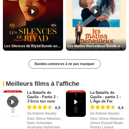
Les Silences de Riyad Bande-annonce VO STFR
Les Matins merveilleux Bande-annonce VF
Bandes-annonces à ne pas manquer
Meilleurs films à l'affiche
La Bataille de
La Bataille de
Gaulle - Partie 2 :
Gaulle - partie 1 :
J’écris ton nom
L'Âge de Fer
4,5
4,4
De Antonin Baudry
De Antonin Baudry
Avec Simon Abkarian,
Avec Simon Abkarian,
Niels Schneider,
Simon Russell Beale,
Anamaria Vartolomei
Florian Lesieur