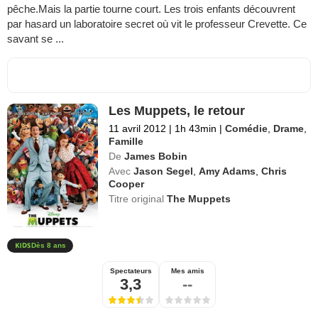
pêche.Mais la partie tourne court. Les trois enfants découvrent
par hasard un laboratoire secret où vit le professeur Crevette. Ce
savant se ...
Les Muppets, le retour
11 avril 2012
|
1h 43min
|
Comédie
,
Drame
,
Famille
De
James Bobin
Avec
Jason Segel
,
Amy Adams
,
Chris
Cooper
Titre original
The Muppets
Dès 8 ans
Spectateurs
Mes amis
3,3
--