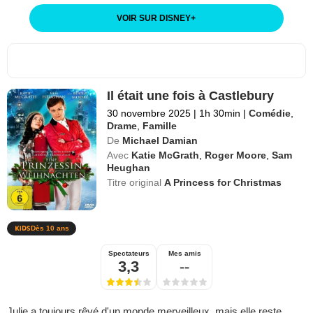
VOIR SUR DISNEY
+
Il était une fois à Castlebury
30 novembre 2025
|
1h 30min
|
Comédie
,
Drame
,
Famille
De
Michael Damian
Avec
Katie McGrath
,
Roger Moore
,
Sam
Heughan
Titre original
A Princess for Christmas
Dès 10 ans
Spectateurs
Mes amis
3,3
--
Julie a toujours rêvé d'un monde merveilleux, mais elle reste