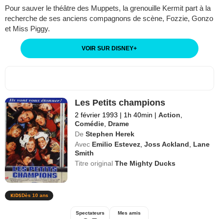
Pour sauver le théâtre des Muppets, la grenouille Kermit part à la
recherche de ses anciens compagnons de scène, Fozzie, Gonzo
et Miss Piggy.
VOIR SUR DISNEY
+
Les Petits champions
2 février 1993
|
1h 40min
|
Action
,
Comédie
,
Drame
De
Stephen Herek
Avec
Emilio Estevez
,
Joss Ackland
,
Lane
Smith
Titre original
The Mighty Ducks
Dès 10 ans
Spectateurs
Mes amis