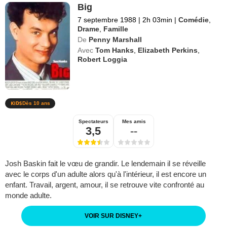
Big
7 septembre 1988
|
2h 03min
|
Comédie
,
Drame
,
Famille
De
Penny Marshall
Avec
Tom Hanks
,
Elizabeth Perkins
,
Robert Loggia
Dès 10 ans
Spectateurs
Mes amis
3,5
--
Josh Baskin fait le vœu de grandir. Le lendemain il se réveille
avec le corps d'un adulte alors qu'à l'intérieur, il est encore un
enfant. Travail, argent, amour, il se retrouve vite confronté au
monde adulte.
VOIR SUR DISNEY
+