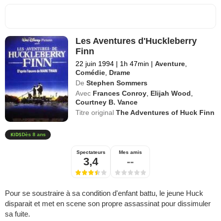
Les Aventures d'Huckleberry
Finn
22 juin 1994
|
1h 47min
|
Aventure
,
Comédie
,
Drame
De
Stephen Sommers
Avec
Frances Conroy
,
Elijah Wood
,
Courtney B. Vance
Titre original
The Adventures of Huck Finn
Dès 8 ans
Spectateurs
Mes amis
3,4
--
Pour se soustraire à sa condition d'enfant battu, le jeune Huck
disparait et met en scene son propre assassinat pour dissimuler
sa fuite.