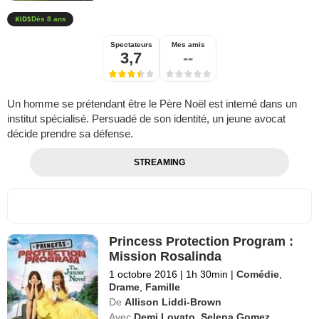
Dès 8 ans
Spectateurs
Mes amis
3,7
--
Un homme se prétendant être le Père Noël est interné dans un
institut spécialisé. Persuadé de son identité, un jeune avocat
décide prendre sa défense.
STREAMING
Princess Protection Program :
Mission Rosalinda
1 octobre 2016
|
1h 30min
|
Comédie
,
Drame
,
Famille
De
Allison Liddi-Brown
Avec
Demi Lovato
,
Selena Gomez
,