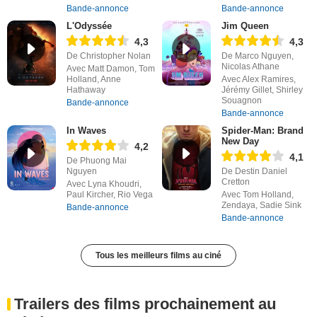
Bande-annonce
Bande-annonce
L'Odyssée
Jim Queen
4,3
4,3
De Christopher Nolan
De Marco Nguyen,
Nicolas Athane
Avec Matt Damon, Tom
Holland, Anne
Avec Alex Ramires,
Hathaway
Jérémy Gillet, Shirley
Souagnon
Bande-annonce
Bande-annonce
In Waves
Spider-Man: Brand
New Day
4,2
4,1
De Phuong Mai
Nguyen
De Destin Daniel
Cretton
Avec Lyna Khoudri,
Paul Kircher, Rio Vega
Avec Tom Holland,
Zendaya, Sadie Sink
Bande-annonce
Bande-annonce
Tous les meilleurs films au ciné
Trailers des films prochainement au