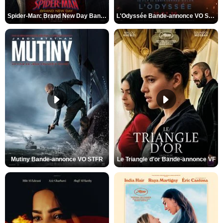
Spider-Man: Brand New Day Bande-annonce VO STFR
L'Odyssée Bande-annonce VO STFR
Mutiny Bande-annonce VO STFR
Le Triangle d'or Bande-annonce VF