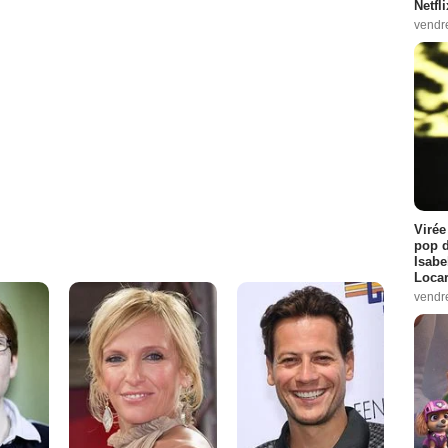
Netfl
vendr
Virée
pop d
Isabe
Loca
vendr