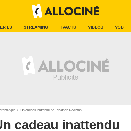
ÉRIES
STREAMING
TVACTU
VIDÉOS
VOD
dramatique
Un cadeau inattendu de Jonathan Newman
Un cadeau inattendu