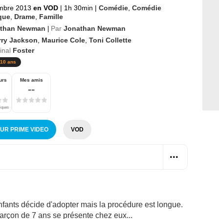
mbre 2013
en VOD
|
1h 30min
|
Comédie
,
Comédie
que
,
Drame
,
Famille
than Newman
Par
Jonathan Newman
|
rry Jackson
,
Maurice Cole
,
Toni Collette
ginal
Foster
10 ans
urs
Mes amis
--
tiques
SUR PRIME VIDEO
VOD
enfants décide d'adopter mais la procédure est longue.
garçon de 7 ans se présente chez eux...