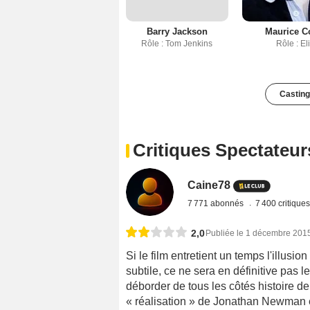
Barry Jackson
Maurice C
Rôle : Tom Jenkins
Rôle : Eli
Casting
Critiques Spectateur
Caine78
7 771 abonnés
7 400 critique
2,0
Publiée le 1 décembre 201
Si le film entretient un temps l'illus
subtile, ce ne sera en définitive pas 
déborder de tous les côtés histoire de
« réalisation » de Jonathan Newman é