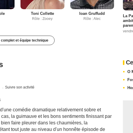
ole
Toni Collette
Ioan Gruffudd
La Pa
Rôle : Zooey
Rôle : Alec
ambit
paren
vendr
 complet et équipe technique
Ce
s
O 
Fo
s
Suivre son activité
Ho
5
ion d'une comédie dramatique relativement sobre et
le cas, la guimauve et les bons sentiments finissant par
 bien faire pleurer dans les chaumières, la
tant tout juste au niveau d'un honnête épisode de