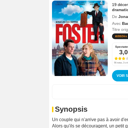
19 déce
dramati
De
Jona
Avec
Ba
Titre ori
Dès 
Spectate
3,0
56 notes, 3 cri
VOIR 
Synopsis
Un couple qui n'arrive pas à avoir d'
Alors qu'ils se découragent, un petit 