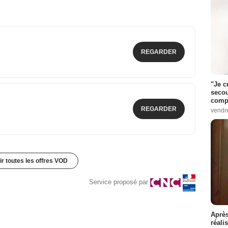
REGARDER
"Je c
secou
compo
REGARDER
vendr
ir toutes les offres VOD
Service proposé par
Après
réali