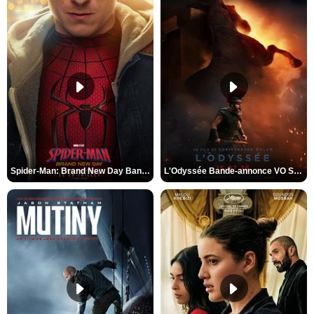
Spider-Man: Brand New Day Bande-annonce VO STFR
L'Odyssée Bande-annonce VO STFR