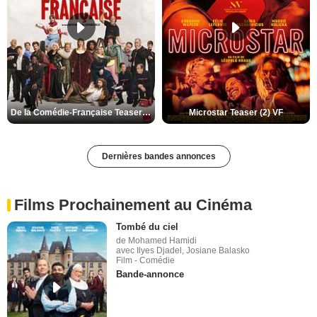
De la Comédie-Française Teaser (3) VF
Microstar Teaser (2) VF
Dernières bandes annonces
Films Prochainement au Cinéma
Tombé du ciel
de Mohamed Hamidi
avec Ilyes Djadel, Josiane Balasko
Film - Comédie
Bande-annonce