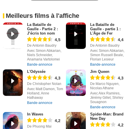
Meilleurs films à l'affiche
La Bataille de
La Bataille de
Gaulle - Partie 2 :
Gaulle - partie 1 :
J’écris ton nom
L'Âge de Fer
4,5
4,4
De Antonin Baudry
De Antonin Baudry
Avec Simon Abkarian,
Avec Simon Abkarian,
Niels Schneider,
Simon Russell Beale,
Anamaria Vartolomei
Florian Lesieur
Bande-annonce
Bande-annonce
L'Odyssée
Jim Queen
4,3
4,3
De Christopher Nolan
De Marco Nguyen,
Nicolas Athane
Avec Matt Damon, Tom
Holland, Anne
Avec Alex Ramires,
Hathaway
Jérémy Gillet, Shirley
Souagnon
Bande-annonce
Bande-annonce
In Waves
Spider-Man: Brand
New Day
4,2
4,2
De Phuong Mai