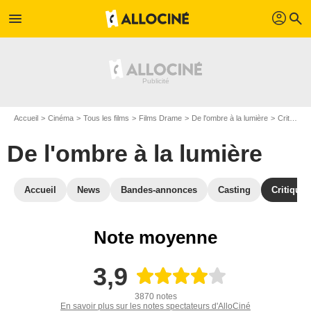
profil
menu
search
Accueil
Cinéma
Tous les films
Films Drame
De l'ombre à la lumière
Critiques De l'ombre à la lumière
De l'ombre à la lumière
Accueil
News
Bandes-annonces
Casting
Critiques
Note moyenne
3,9
3870 notes
En savoir plus sur les notes spectateurs d'AlloCiné