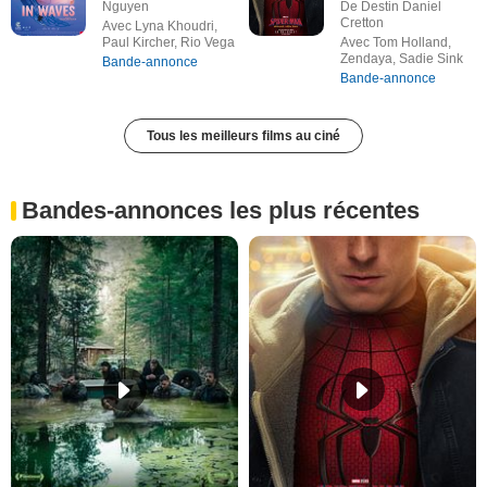
Nguyen
De Destin Daniel
Cretton
Avec Lyna Khoudri,
Paul Kircher, Rio Vega
Avec Tom Holland,
Zendaya, Sadie Sink
Bande-annonce
Bande-annonce
Tous les meilleurs films au ciné
Bandes-annonces les plus récentes