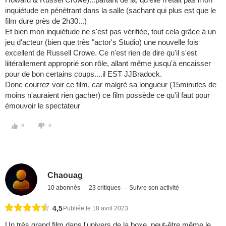
inquiétude en pénètrant dans la salle (sachant qui plus est que le
film dure près de 2h30...)
Et bien mon inquiétude ne s'est pas vérifiée, tout cela grâce à un
jeu d'acteur (bien que très "actor's Studio) une nouvelle fois
excellent de Russell Crowe. Ce n'est rien de dire qu'il s'est
liitérallement approprié son rôle, allant même jusqu'à encaisser
pour de bon certains coups....il EST JJBradock.
Donc courrez voir ce film, car malgré sa longueur (15minutes de
moins n'auraient rien gacher) ce film possède ce qu'il faut pour
émouvoir le spectateur
0
0
Chaouag
10 abonnés
23 critiques
Suivre son activité
4,5
Publiée le 18 avril 2023
Un très grand film dans l'univers de la boxe, peut-être même le