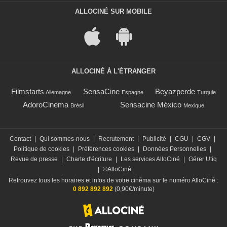
ALLOCINÉ SUR MOBILE
ALLOCINÉ À L'ÉTRANGER
Filmstarts
SensaCine
Beyazperde
Allemagne
Espagne
Turquie
AdoroCinema
Sensacine México
Brésil
Mexique
Contact
|
Qui sommes-nous
|
Recrutement
|
Publicité
|
CGU
|
CGV
|
Politique de cookies
|
Préférences cookies
|
Données Personnelles
|
Revue de presse
|
Charte d'écriture
|
Les services AlloCiné
|
Gérer Utiq
|
©AlloCiné
Retrouvez tous les horaires et infos de votre cinéma sur le numéro AlloCiné :
0 892 892 892
(0,90€/minute)