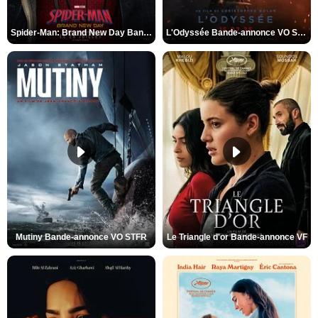
Spider-Man: Brand New Day Bande-annonce VO STFR
L'Odyssée Bande-annonce VO STFR
Mutiny Bande-annonce VO STFR
Le Triangle d'or Bande-annonce VF