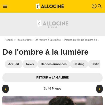
profil
menu
search
Accueil
Tous les films
De l'ombre à la lumière
Images du film De l'ombre à la lumière
De l'ombre à la lumière
Accueil
News
Bandes-annonces
Casting
Critiques
RETOUR À LA GALERIE
3
/ 40 Photos