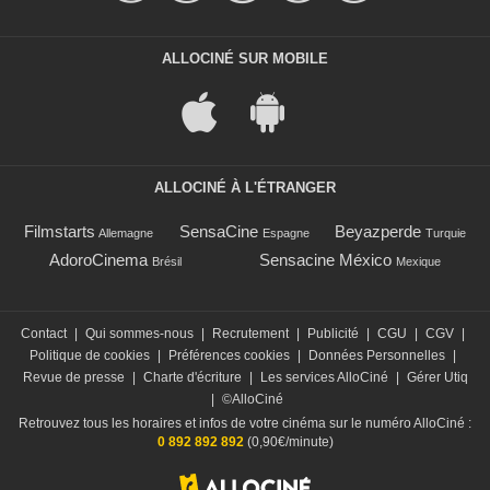
ALLOCINÉ SUR MOBILE
ALLOCINÉ À L'ÉTRANGER
Filmstarts
SensaCine
Beyazperde
Allemagne
Espagne
Turquie
AdoroCinema
Sensacine México
Brésil
Mexique
Contact
|
Qui sommes-nous
|
Recrutement
|
Publicité
|
CGU
|
CGV
|
Politique de cookies
|
Préférences cookies
|
Données Personnelles
|
Revue de presse
|
Charte d'écriture
|
Les services AlloCiné
|
Gérer Utiq
|
©AlloCiné
Retrouvez tous les horaires et infos de votre cinéma sur le numéro AlloCiné :
0 892 892 892
(0,90€/minute)