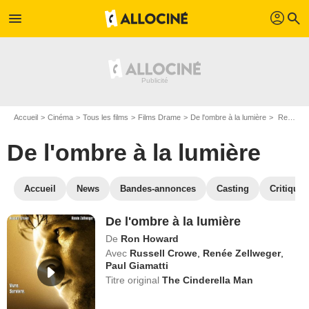
profil
menu
search
Accueil
Cinéma
Tous les films
Films Drame
De l'ombre à la lumière
Regarder De l'ombre à la lumière en SVOD
De l'ombre à la lumière
Accueil
News
Bandes-annonces
Casting
Critiques
De l'ombre à la lumière
De
Ron Howard
Avec
Russell Crowe
,
Renée Zellweger
,
Paul Giamatti
Titre original
The Cinderella Man