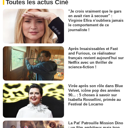
Toutes les actus Ciné
"Je crois vraiment que le gars
en avait rien à secouer" :
Virginie Efira n'oubliera jamais
le comportement de ce
journaliste !
Après Insaisissables et Fast
and Furious, ce réalisateur
français revient aujourd'hui sur
Netflix avec un thriller de
science-fiction !
Virée après son rôle dans Blue
Velvet, icône pop des années
90... : 5 choses à savoir sur
Isabella Rossellini, primée au
Festival de Locarno
La Pat' Patrouille Mission Dino
: un film ambitieux mais trop