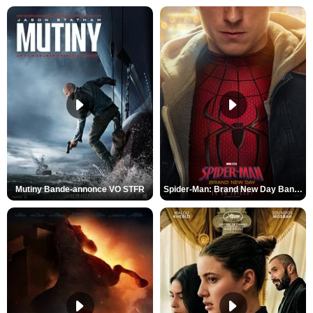
Mutiny Bande-annonce VO STFR
Spider-Man: Brand New Day Bande-annonce VO STFR