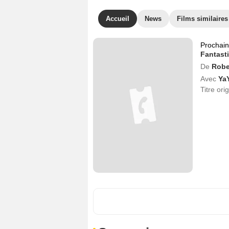
Accueil
News
Films similaires
Prochai
Fantast
De
Robe
Avec
Ya
Titre ori