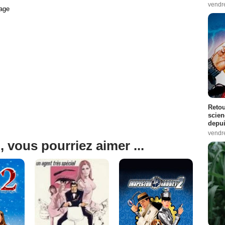
vendr
age
Retou
scien
depui
vendr
, vous pourriez aimer ...