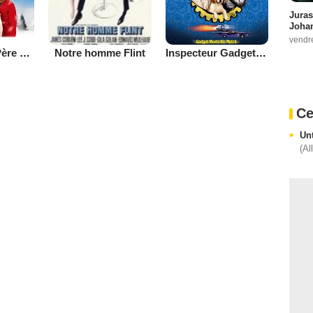
Juras
Johan
vendr
Le secret du Père Noël 2
Inspecteur Gadget 2(V)
Notre homme Flint
Ce
Un
(Al