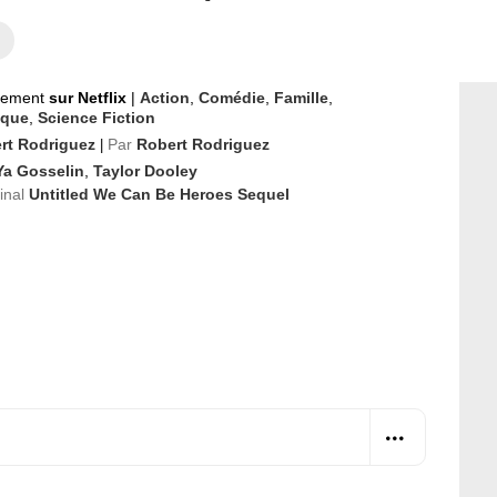
nement
sur Netflix
|
Action
,
Comédie
,
Famille
,
ique
,
Science Fiction
rt Rodriguez
Par
Robert Rodriguez
|
Ya Gosselin
,
Taylor Dooley
ginal
Untitled We Can Be Heroes Sequel