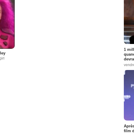
1 mil
ley
quand
irl
devra
vendr
Après
film 