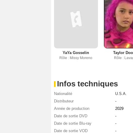
YaYa Gosselin
Taylor Doo
Rôle : Missy Moreno
Rôle : Lavag
Infos techniques
Nationalité
U.S.A.
Distributeur
-
Année de production
2029
Date de sortie DVD
-
Date de sortie Blu-ray
-
Date de sortie VOD
-