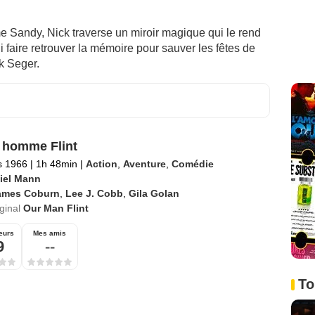
e Sandy, Nick traverse un miroir magique qui le rend
 faire retrouver la mémoire pour sauver les fêtes de
k Seger.
 homme Flint
s 1966
|
1h 48min
|
Action
,
Aventure
,
Comédie
iel Mann
ames Coburn
,
Lee J. Cobb
,
Gila Golan
iginal
Our Man Flint
eurs
Mes amis
9
--
To