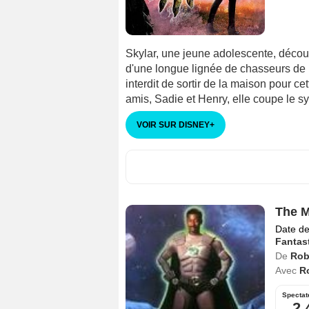
Skylar, une jeune adolescente, découv
d'une longue lignée de chasseurs de m
interdit de sortir de la maison pour ce
amis, Sadie et Henry, elle coupe le sy
VOIR SUR DISNEY
+
The M
Date de
Fantas
De
Rob
Avec
R
Spectat
2,