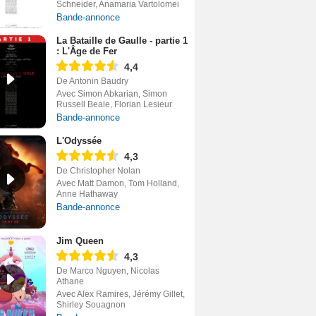
Schneider, Anamaria Vartolomei
Bande-annonce
La Bataille de Gaulle - partie 1
: L'Âge de Fer
4,4
De Antonin Baudry
Avec Simon Abkarian, Simon
Russell Beale, Florian Lesieur
Bande-annonce
L'Odyssée
4,3
De Christopher Nolan
Avec Matt Damon, Tom Holland,
Anne Hathaway
Bande-annonce
Jim Queen
4,3
De Marco Nguyen, Nicolas
Athane
Avec Alex Ramires, Jérémy Gillet,
Shirley Souagnon