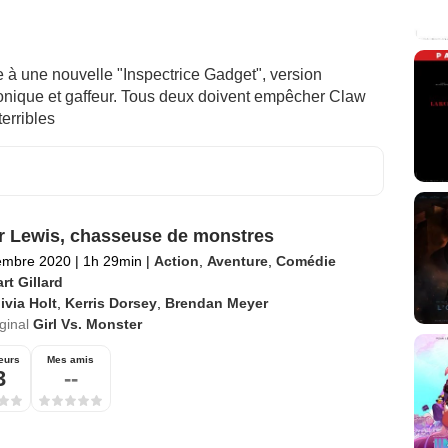
e à une nouvelle "Inspectrice Gadget", version
ionique et gaffeur. Tous deux doivent empêcher Claw
erribles
r Lewis, chasseuse de monstres
embre 2020
|
1h 29min
|
Action
,
Aventure
,
Comédie
rt Gillard
ivia Holt
,
Kerris Dorsey
,
Brendan Meyer
iginal
Girl Vs. Monster
eurs
Mes amis
3
--