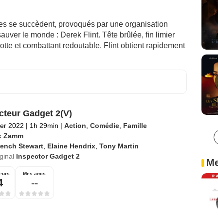
s se succèdent, provoqués par une organisation
 sauver le monde : Derek Flint. Tête brûlée, ﬁn limier
lotte et combattant redoutable, Flint obtient rapidement
cteur Gadget 2(V)
ier 2022
|
1h 29min
|
Action
,
Comédie
,
Famille
x Zamm
rench Stewart
,
Elaine Hendrix
,
Tony Martin
iginal
Inspector Gadget 2
Me
eurs
Mes amis
4
--