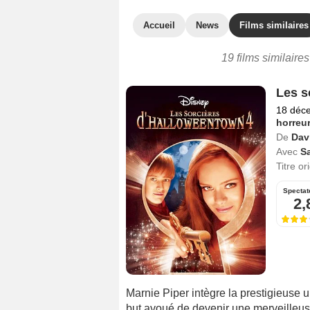
Accueil
News
Films similaires
19 films similaires
Les s
18 déc
horreu
De
Dav
Avec
S
Titre or
Spectat
2,
Marnie Piper intègre la prestigieuse 
but avoué de devenir une merveilleus