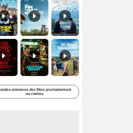
Undertone Bande-annonce VO STFR
Juste pour une nuit Bande-annonce VO STFR
Un grand raccourci Bande-annonce VF
andes-annonces des films prochainement
au cinéma