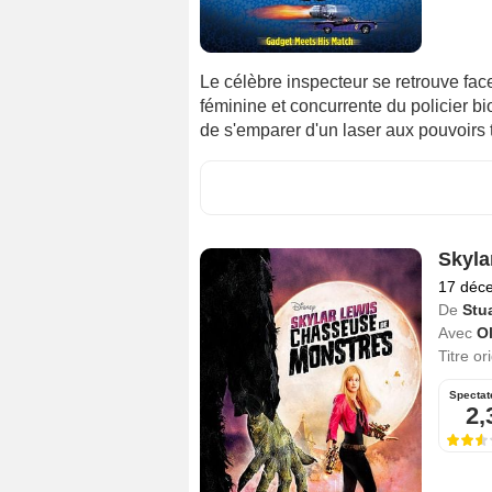
Le célèbre inspecteur se retrouve fac
féminine et concurrente du policier b
de s'emparer d'un laser aux pouvoirs t
Skyla
17 déc
De
Stua
Avec
Ol
Titre or
Spectat
2,