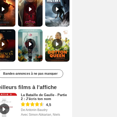
Les Silences de Riyad Bande-annonce VO STFR
Des Fleurs pour Tokyo Bande-annonce VO STFR
Cotton Queen Bande-annonce VO STFR
Bandes-annonces à ne pas manquer
illeurs films à l'affiche
La Bataille de Gaulle - Partie
2 : J’écris ton nom
4,5
De Antonin Baudry
Avec Simon Abkarian, Niels