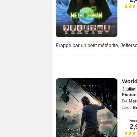
Frappé par un petit météorite, Jeffer
World
3 juille
Fiction
De
Mar
Avec
Br
Pres
2,