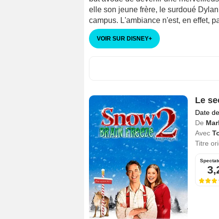
elle son jeune frère, le surdoué Dylan
campus. L'ambiance n'est, en effet, pas
VOIR SUR DISNEY
+
Le se
Date de
De
Mar
Avec
T
Titre or
Spectat
3,