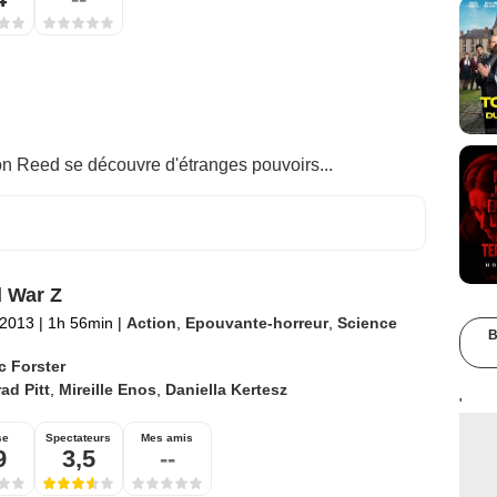
son Reed se découvre d'étranges pouvoirs...
 War Z
t 2013
|
1h 56min
|
Action
,
Epouvante-horreur
,
Science
B
c Forster
ad Pitt
,
Mireille Enos
,
Daniella Kertesz
'
se
Spectateurs
Mes amis
9
3,5
--