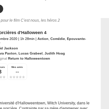
 pour le film C'est nous, les héros 2
orcières d'Halloween 4
embre 2020
|
1h 28min
|
Action
,
Comédie
,
Epouvante-
r
id Jackson
ara Paxton
,
Lucas Grabeel
,
Judith Hoag
iginal
Return to Halloweentown
eurs
Mes amis
8
--
université d'Halloweentown, Witch University, dans le
e sorcière. Contrainte par sa mère d'emmener avec