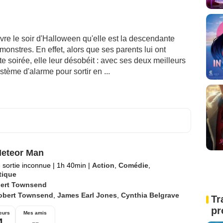
re le soir d'Halloween qu'elle est la descendante
onstres. En effet, alors que ses parents lui ont
tte soirée, elle leur désobéit : avec ses deux meilleurs
stème d'alarme pour sortir en ...
eteor Man
 sortie inconnue
|
1h 40min
|
Action
,
Comédie
,
tique
ert Townsend
obert Townsend
,
James Earl Jones
,
Cynthia Belgrave
Tr
pr
eurs
Mes amis
4
--