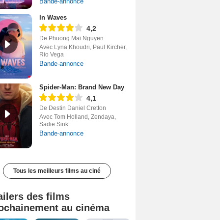
Bande-annonce
In Waves
4,2
De Phuong Mai Nguyen
Avec Lyna Khoudri, Paul Kircher,
Rio Vega
Bande-annonce
Spider-Man: Brand New Day
4,1
De Destin Daniel Cretton
Avec Tom Holland, Zendaya,
Sadie Sink
Bande-annonce
Tous les meilleurs films au ciné
ailers des films
ochainement au cinéma
Tombé du ciel Bande-annonce VF
La fin d’Oak Street Bande-annonce VO STFR
Soudain Bande-annonce VF STFR