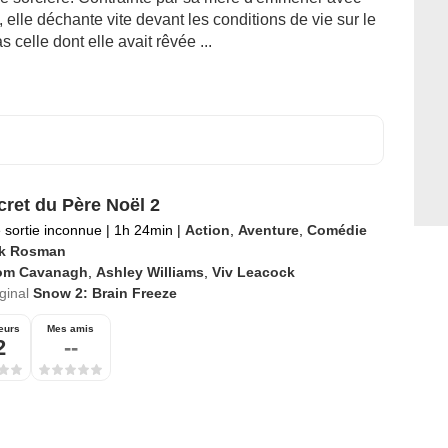
, elle déchante vite devant les conditions de vie sur le
 celle dont elle avait rêvée ...
cret du Père Noël 2
 sortie inconnue
|
1h 24min
|
Action
,
Aventure
,
Comédie
k Rosman
om Cavanagh
,
Ashley Williams
,
Viv Leacock
iginal
Snow 2: Brain Freeze
eurs
Mes amis
2
--