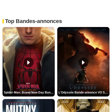
Top Bandes-annonces
Spider-Man: Brand New Day Bande-annonce VO STFR
L'Odyssée Bande-annonce VO STFR