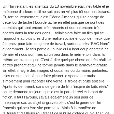
Un film relatant les attentats du 13 novembre était inévitable et je
m'étonne d'ailleurs qu'il ne soit pas arrivé plus tôt sur nos écrans.
Et, fort heureusement, c'est Cédric Jimenez qui se charge de
cette lourde tâche ! Lourde tâche en effet puisque ce sont des
attentats qui sont encore très récents et surtout encore très
ancrés dans la tête des gens. Il fallait alors faire un film qui se
rapproche au plus près d'une réalité sociale et quoi de mieux que
Jimenez pour faire ce genre de travail, surtout après "BAC Nord"
évidemment. Je fais partie du public qui a beaucoup apprécié ce
dernier et nous sommes ici un peu dans le même ton, dans la
même ambiance quoi. C'est-à-dire quelque-chose de très réaliste
et très prenant et qui ne tombe jamais dans le larmoyant gratuit.
En effet, malgré des images choquantes ou du moins parlantes,
elles ne sont pas là pour faire pleurer le spectateur mais
simplement pour raconter une vérité, si froide et brute soit elle.
Après évidemment, dans ce genre de film "inspiré de faits réels",
on se demande toujours quelle est la part de réel et la part de
fiction. Il faut l'avouer, j'avais également un peu peur de
m'ennuyer car, au sujet si grave soit-il, c'est le genre de film
français qui peu être vite pompeux. Mais à la manière de
"L'Assaut" d'ailleurs (qui traitait de la prise d'otage du vol 8969 de