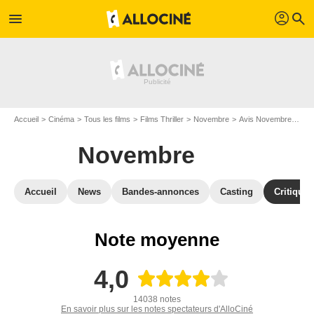
profil
menu
search
Accueil
Cinéma
Tous les films
Films Thriller
Novembre
Avis Novembre
Avi
Novembre
Accueil
News
Bandes-annonces
Casting
Critiques
Note moyenne
4,0
14038 notes
En savoir plus sur les notes spectateurs d'AlloCiné