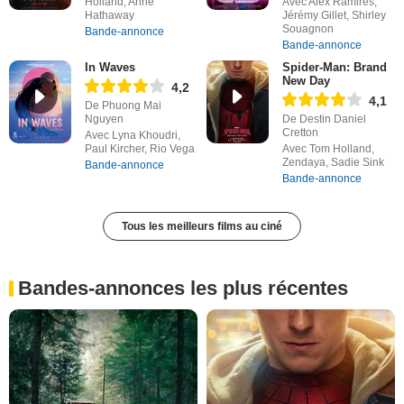
Holland, Anne
Avec Alex Ramires,
Hathaway
Jérémy Gillet, Shirley
Souagnon
Bande-annonce
Bande-annonce
In Waves
Spider-Man: Brand
New Day
4,2
4,1
De Phuong Mai
Nguyen
De Destin Daniel
Cretton
Avec Lyna Khoudri,
Paul Kircher, Rio Vega
Avec Tom Holland,
Zendaya, Sadie Sink
Bande-annonce
Bande-annonce
Tous les meilleurs films au ciné
Bandes-annonces les plus récentes