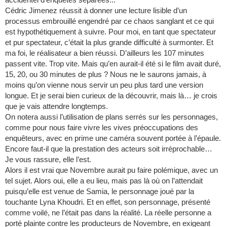
Cédric Jimenez réussit à donner une lecture lisible d’un
processus embrouillé engendré par ce chaos sanglant et ce qui
est hypothétiquement à suivre. Pour moi, en tant que spectateur
et pur spectateur, c’était la plus grande difficulté à surmonter. Et
ma foi, le réalisateur a bien réussi. D’ailleurs les 107 minutes
passent vite. Trop vite. Mais qu’en aurait-il été si le film avait duré,
15, 20, ou 30 minutes de plus ? Nous ne le saurons jamais, à
moins qu’on vienne nous servir un peu plus tard une version
longue. Et je serai bien curieux de la découvrir, mais là… je crois
que je vais attendre longtemps.
On notera aussi l’utilisation de plans serrés sur les personnages,
comme pour nous faire vivre les vives préoccupations des
enquêteurs, avec en prime une caméra souvent portée à l’épaule.
Encore faut-il que la prestation des acteurs soit irréprochable…
Je vous rassure, elle l’est.
Alors il est vrai que Novembre aurait pu faire polémique, avec un
tel sujet. Alors oui, elle a eu lieu, mais pas là où on l’attendait
puisqu’elle est venue de Samia, le personnage joué par la
touchante Lyna Khoudri. Et en effet, son personnage, présenté
comme voilé, ne l’était pas dans la réalité. La réelle personne a
porté plainte contre les producteurs de Novembre, en exigeant