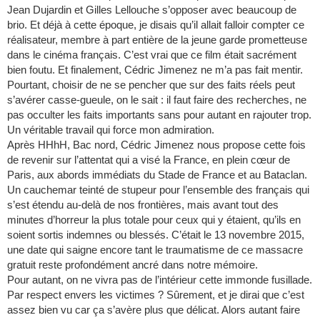
Jean Dujardin et Gilles Lellouche s’opposer avec beaucoup de
brio. Et déjà à cette époque, je disais qu’il allait falloir compter ce
réalisateur, membre à part entière de la jeune garde prometteuse
dans le cinéma français. C’est vrai que ce film était sacrément
bien foutu. Et finalement, Cédric Jimenez ne m’a pas fait mentir.
Pourtant, choisir de ne se pencher que sur des faits réels peut
s’avérer casse-gueule, on le sait : il faut faire des recherches, ne
pas occulter les faits importants sans pour autant en rajouter trop.
Un véritable travail qui force mon admiration.
Après HHhH, Bac nord, Cédric Jimenez nous propose cette fois
de revenir sur l’attentat qui a visé la France, en plein cœur de
Paris, aux abords immédiats du Stade de France et au Bataclan.
Un cauchemar teinté de stupeur pour l’ensemble des français qui
s’est étendu au-delà de nos frontières, mais avant tout des
minutes d’horreur la plus totale pour ceux qui y étaient, qu’ils en
soient sortis indemnes ou blessés. C’était le 13 novembre 2015,
une date qui saigne encore tant le traumatisme de ce massacre
gratuit reste profondément ancré dans notre mémoire.
Pour autant, on ne vivra pas de l’intérieur cette immonde fusillade.
Par respect envers les victimes ? Sûrement, et je dirai que c’est
assez bien vu car ça s’avère plus que délicat. Alors autant faire