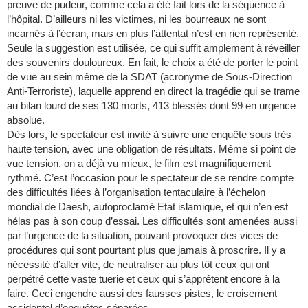
preuve de pudeur, comme cela a été fait lors de la séquence à
l’hôpital. D’ailleurs ni les victimes, ni les bourreaux ne sont
incarnés à l’écran, mais en plus l’attentat n’est en rien représenté.
Seule la suggestion est utilisée, ce qui suffit amplement à réveiller
des souvenirs douloureux. En fait, le choix a été de porter le point
de vue au sein même de la SDAT (acronyme de Sous-Direction
Anti-Terroriste), laquelle apprend en direct la tragédie qui se trame
au bilan lourd de ses 130 morts, 413 blessés dont 99 en urgence
absolue.
Dès lors, le spectateur est invité à suivre une enquête sous très
haute tension, avec une obligation de résultats. Même si point de
vue tension, on a déjà vu mieux, le film est magnifiquement
rythmé. C’est l’occasion pour le spectateur de se rendre compte
des difficultés liées à l’organisation tentaculaire à l’échelon
mondial de Daesh, autoproclamé Etat islamique, et qui n’en est
hélas pas à son coup d’essai. Les difficultés sont amenées aussi
par l’urgence de la situation, pouvant provoquer des vices de
procédures qui sont pourtant plus que jamais à proscrire. Il y a
nécessité d’aller vite, de neutraliser au plus tôt ceux qui ont
perpétré cette vaste tuerie et ceux qui s’apprêtent encore à la
faire. Ceci engendre aussi des fausses pistes, le croisement
accidentel d’enquêtes séparées...