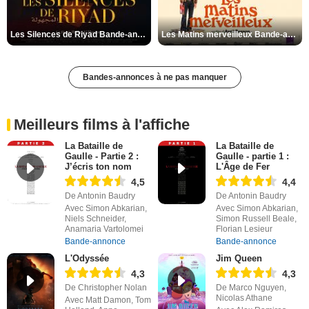
Les Silences de Riyad Bande-annonce VO STFR
Les Matins merveilleux Bande-annonce VF
Bandes-annonces à ne pas manquer
Meilleurs films à l'affiche
La Bataille de
La Bataille de
Gaulle - Partie 2 :
Gaulle - partie 1 :
J’écris ton nom
L'Âge de Fer
4,5
4,4
De Antonin Baudry
De Antonin Baudry
Avec Simon Abkarian,
Avec Simon Abkarian,
Niels Schneider,
Simon Russell Beale,
Anamaria Vartolomei
Florian Lesieur
Bande-annonce
Bande-annonce
L'Odyssée
Jim Queen
4,3
4,3
De Christopher Nolan
De Marco Nguyen,
Nicolas Athane
Avec Matt Damon, Tom