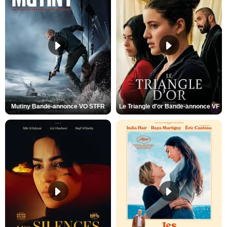
Mutiny Bande-annonce VO STFR
Le Triangle d'or Bande-annonce VF