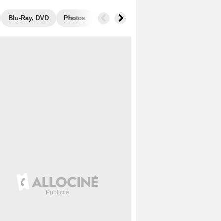
Blu-Ray, DVD
Photos
Musique
Secrets de tournage
B