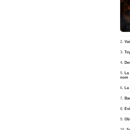
2.
Va
3.
To
4.
De
5.
La 
nom
6.
La 
7.
Ba
8.
Ev
9.
Ob
10.
S