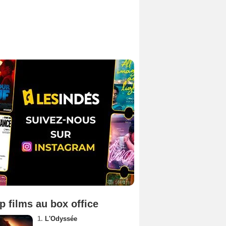
p films au box office
1.
L'Odyssée