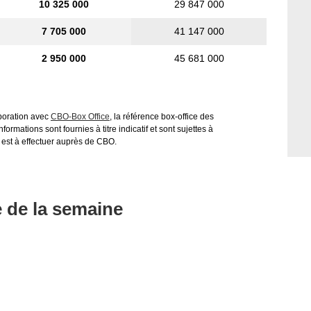
10 325 000
29 847 000
7 705 000
41 147 000
2 950 000
45 681 000
aboration avec
CBO-Box Office
, la référence box-office des
ormations sont fournies à titre indicatif et sont sujettes à
 est à effectuer auprès de CBO.
e de la semaine