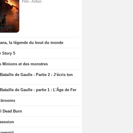
Film - Action
iana, la légende du bout du monde
y Story 5
s Minions et des monstres
Bataille de Gaulle - Partie 2 : J’écris ton
Bataille de Gaulle - partie 1 : L'Âge de Fer
ckrooms
il Dead Burn
session
upergirl