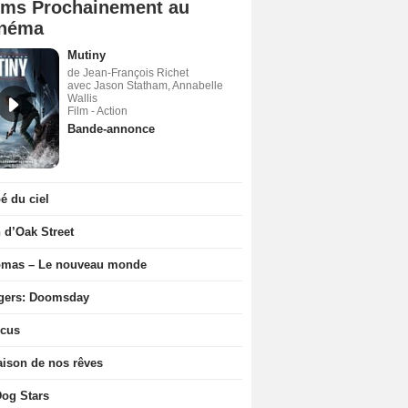
lms Prochainement au
néma
Mutiny
de Jean-François Richet
avec Jason Statham, Annabelle
Wallis
Film - Action
Bande-annonce
 du ciel
n d’Oak Street
ômas – Le nouveau monde
gers: Doomsday
icus
ison de nos rêves
og Stars