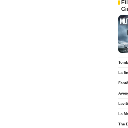
Fi
Ci
Tombé
La fi
Fant
Aven
Levit
La Ma
The D