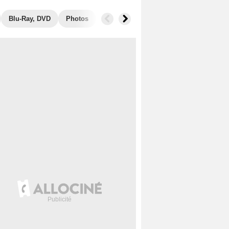
Blu-Ray, DVD
Photos
Musique
Secrets de tournage
B