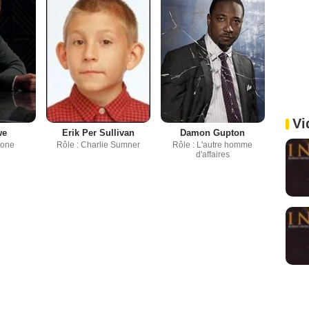
Vi
we
Erik Per Sullivan
Damon Gupton
tone
Rôle : Charlie Sumner
Rôle : L'autre homme
d'affaires