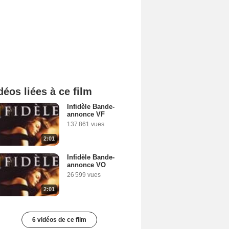
déos liées à ce film
Infidèle Bande-
annonce VF
137 861 vues
2:01
Infidèle Bande-
annonce VO
26 599 vues
2:01
6 vidéos de ce film