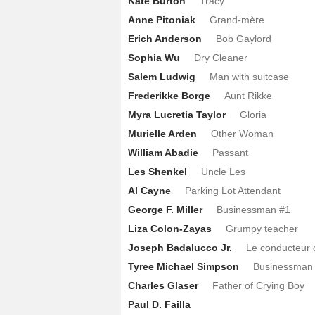
Kate Burton
Tracy
Anne Pitoniak
Grand-mère
Erich Anderson
Bob Gaylord
Sophia Wu
Dry Cleaner
Salem Ludwig
Man with suitcase
Frederikke Borge
Aunt Rikke
Myra Lucretia Taylor
Gloria
Murielle Arden
Other Woman
William Abadie
Passant
Les Shenkel
Uncle Les
Al Cayne
Parking Lot Attendant
George F. Miller
Businessman #1
Liza Colon-Zayas
Grumpy teacher
Joseph Badalucco Jr.
Le conducteur d
Tyree Michael Simpson
Businessman
Charles Glaser
Father of Crying Boy
Paul D. Failla