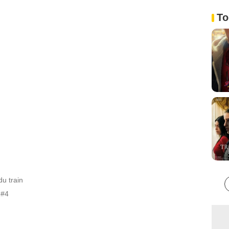
To
u train
 #4