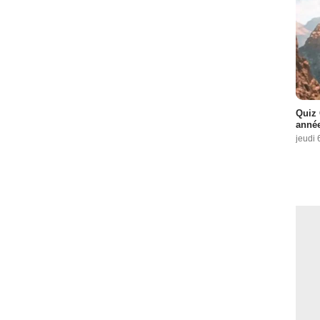
Quiz 
année
jeudi 