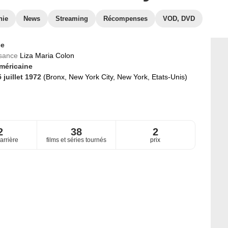
hie
News
Streaming
Récompenses
VOD, DVD
ce
ssance
Liza Maria Colon
méricaine
 juillet 1972
(Bronx, New York City, New York, Etats-Unis)
2
38
2
arrière
films et séries tournés
prix