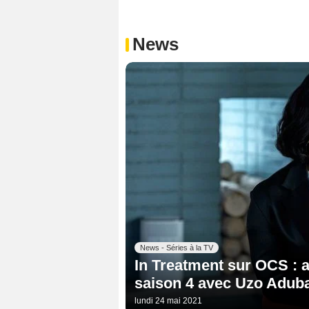
News
News - Séries à la TV
In Treatment sur OCS : a
saison 4 avec Uzo Aduba 
lundi 24 mai 2021