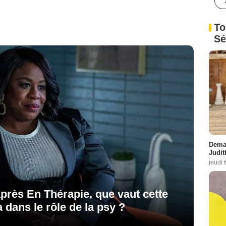
To
Sé
Demai
Judit
jeudi 
près En Thérapie, que vaut cette
dans le rôle de la psy ?