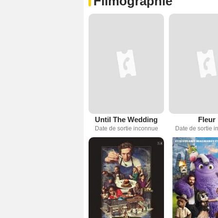
Filmographie
Until The Wedding
Fleur
Date de sortie inconnue
Date de sortie 