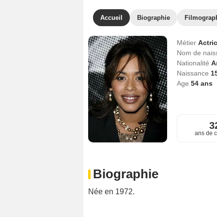
Accueil
Biographie
Filmograp
Métier
Actri
Nom de nai
Nationalité
A
Naissance
15
Age
54
ans
3
ans de c
Biographie
Née en 1972.