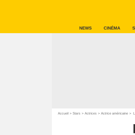
NEWS
CINÉMA
S
Accueil
Stars
Actrices
Actrice américaine
L