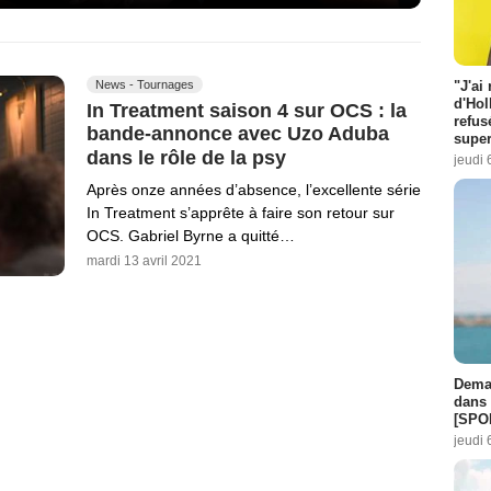
"J'ai
News - Tournages
d'Hol
In Treatment saison 4 sur OCS : la
refus
bande-annonce avec Uzo Aduba
super
dans le rôle de la psy
jeudi 
Après onze années d’absence, l’excellente série
In Treatment s’apprête à faire son retour sur
OCS. Gabriel Byrne a quitté…
mardi 13 avril 2021
Demai
dans 
[SPO
jeudi 