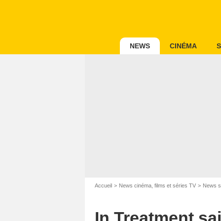
NEWS
CINÉMA
S
Accueil
News cinéma, films et séries TV
News s
In Treatment sa