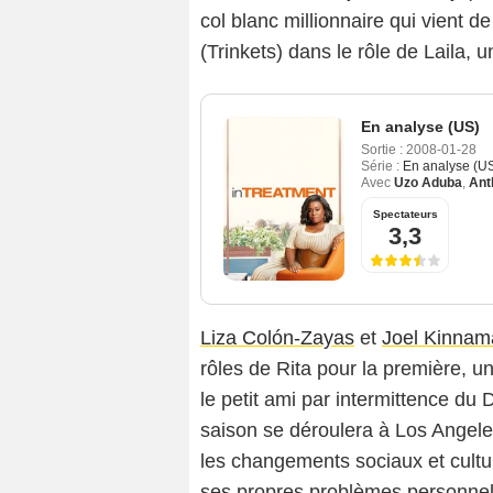
col blanc millionnaire qui vient de
(Trinkets) dans le rôle de Laila, 
En analyse (US)
Sortie :
2008-01-28
Série :
En analyse (U
Avec
Uzo Aduba
,
Ant
Spectateurs
3,3
Liza Colón-Zayas
et
Joel Kinnam
rôles de Rita pour la première, 
le petit ami par intermittence du
saison se déroulera à Los Angele
les changements sociaux et cultur
ses propres problèmes personnel