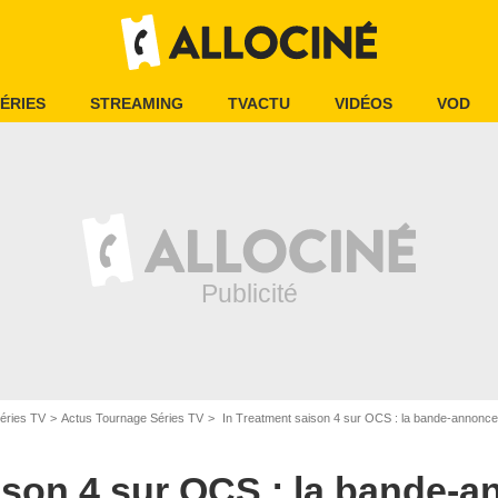
ÉRIES
STREAMING
TVACTU
VIDÉOS
VOD
éries TV
Actus Tournage Séries TV
In Treatment saison 4 sur OCS : la bande-annonce 
ison 4 sur OCS : la bande-