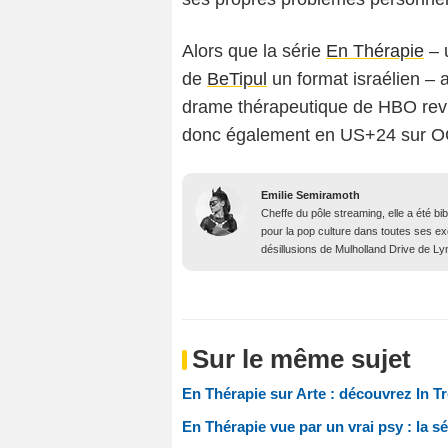
Alors que la série
En Thérapie
– 
de
BeTipul
un format israélien – a 
drame thérapeutique de HBO revi
donc également en US+24 sur O
Emilie Semiramoth
Cheffe du pôle streaming, elle a été b
pour la pop culture dans toutes ses e
désillusions de Mulholland Drive de Lyn
Sur le même sujet
En Thérapie sur Arte : découvrez In Tr
En Thérapie vue par un vrai psy : la