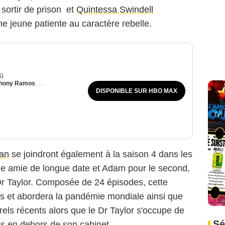
 sortir de prison et
Quintessa Swindell
une jeune patiente au caractère rebelle.
S)
hony Ramos
,
John Benjamin Hickey
DISPONIBLE SUR HBO MAX
an
se joindront également à la saison 4 dans les
une amie de longue date et Adam pour le second,
 Dr Taylor. Composée de 24 épisodes, cette
s et abordera la pandémie mondiale ainsi que
els récents alors que le Dr Taylor s'occupe de
Sé
s en dehors de son cabinet.