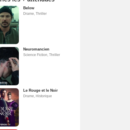
Below
Drame
,
Thriller
Neuromancien
Science Fiction
,
Thriller
Le Rouge et le Noir
Drame
,
Historique