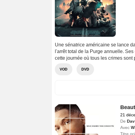
Une sénatrice américaine se lance dan
l'arrêt total de la Purge annuelle. Se
cette journée où tous les crimes sont p
VOD
DVD
Beaut
21 déc
De
Dav
Avec
Wi
Titre or