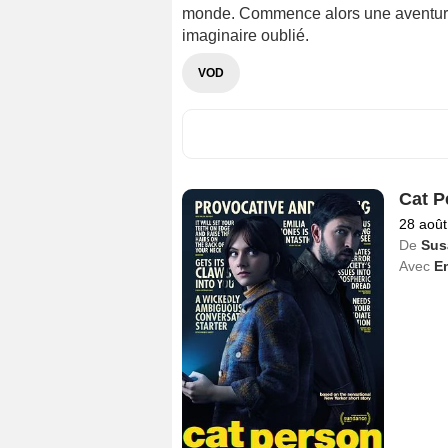
monde. Commence alors une aventure
imaginaire oublié.
VOD
Cat P
28 août
De
Sus
Avec
Em