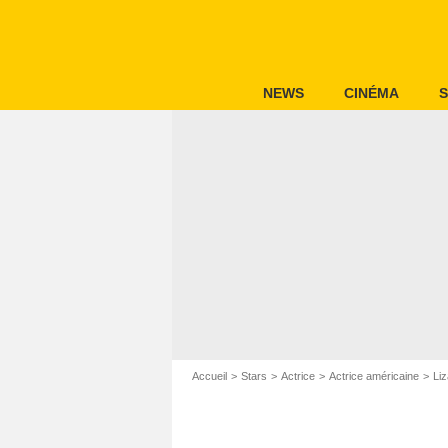
NEWS
CINÉMA
S
Accueil
Stars
Actrice
Actrice américaine
Li