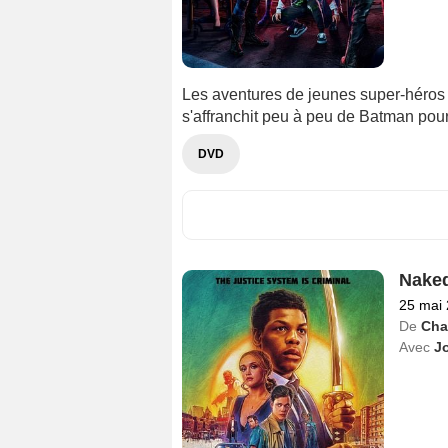
Les aventures de jeunes super-héro
s'affranchit peu à peu de Batman pou
DVD
Naked
25 mai
De
Cha
Avec
J