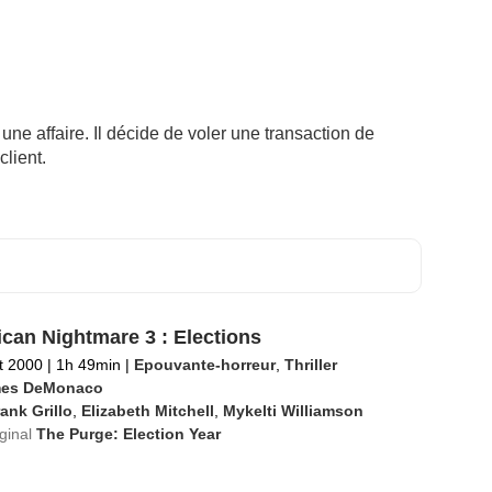
une affaire. Il décide de voler une transaction de
client.
can Nightmare 3 : Elections
et 2000
|
1h 49min
|
Epouvante-horreur
,
Thriller
es DeMonaco
ank Grillo
,
Elizabeth Mitchell
,
Mykelti Williamson
iginal
The Purge: Election Year