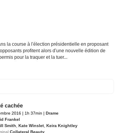
s la course à l'élection présidentielle en proposant
s opposants profitent alors d'une nouvelle édition de
ermis pour la traquer et la tuer...
é cachée
embre 2016
|
1h 37min
|
Drame
id Frankel
ll Smith
,
Kate Winslet
,
Keira Knightley
iginal
Collateral Beauty