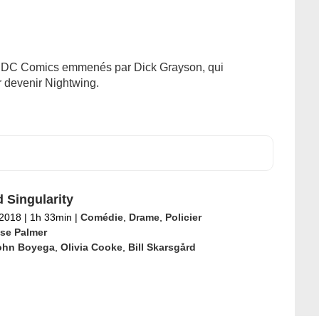
s DC Comics emmenés par Dick Grayson, qui
r devenir Nightwing.
 Singularity
 2018
|
1h 33min
|
Comédie
,
Drame
,
Policier
se Palmer
ohn Boyega
,
Olivia Cooke
,
Bill Skarsgård