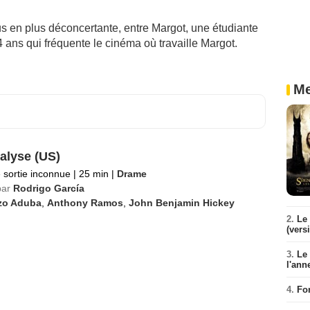
us en plus déconcertante, entre Margot, une étudiante
ans qui fréquente le cinéma où travaille Margot.
Me
alyse (US)
 sortie inconnue
|
25 min
|
Drame
par
Rodrigo García
zo Aduba
,
Anthony Ramos
,
John Benjamin Hickey
2.
Le 
(vers
3.
Le
l'ann
4.
Fo