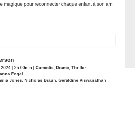
 magique pour reconnecter chaque enfant à son ami
erson
 2024
|
2h 00min
|
Comédie
,
Drame
,
Thriller
anna Fogel
ilia Jones
,
Nicholas Braun
,
Geraldine Viswanathan