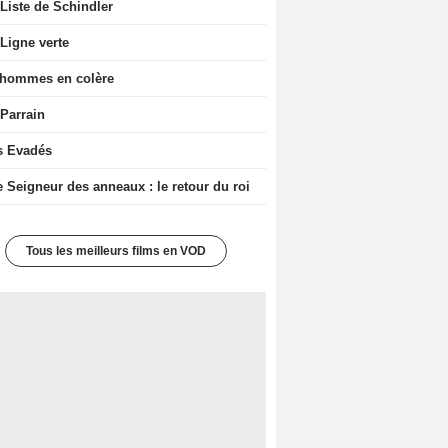
Liste de Schindler
Ligne verte
 hommes en colère
 Parrain
s Evadés
e Seigneur des anneaux : le retour du roi
Tous les meilleurs films en VOD