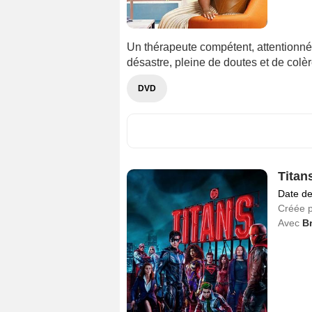
Un thérapeute compétent, attentionné e
désastre, pleine de doutes et de colèr
DVD
Titan
Date de
Créée 
Avec
B