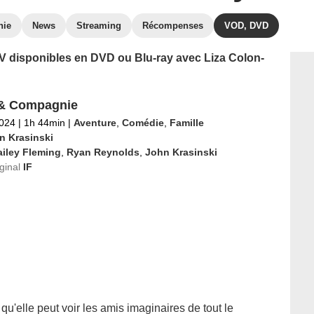
hie
News
Streaming
Récompenses
VOD, DVD
 TV disponibles en DVD ou Blu-ray avec Liza Colon-
 & Compagnie
2024
|
1h 44min
|
Aventure
,
Comédie
,
Famille
n Krasinski
iley Fleming
,
Ryan Reynolds
,
John Krasinski
iginal
IF
qu'elle peut voir les amis imaginaires de tout le