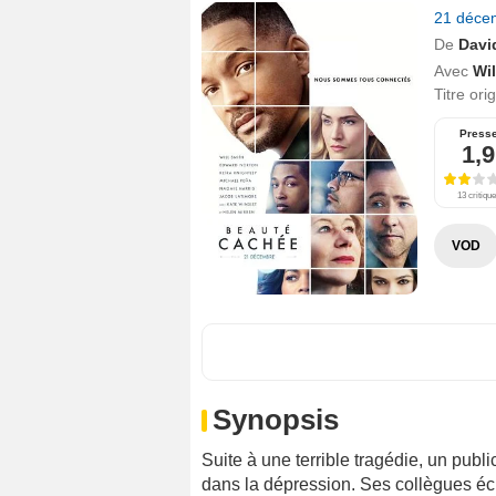
21 déce
De
Davi
Avec
Wil
Titre ori
Press
1,9
13 critiqu
VOD
Synopsis
Suite à une terrible tragédie, un publ
dans la dépression. Ses collègues éch