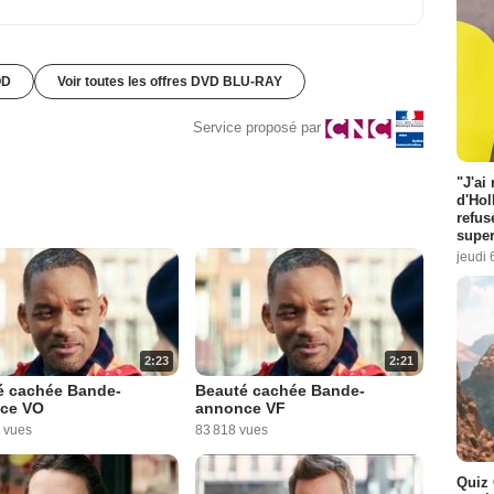
OD
Voir toutes les offres DVD BLU-RAY
Service proposé par
"J'ai
d'Hol
refus
super
jeudi 
2:23
2:21
é cachée Bande-
Beauté cachée Bande-
ce VO
annonce VF
 vues
83 818 vues
Quiz 