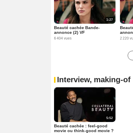
1:27
Beauté cachée Bande-
Beaut
annonce (2) VF
annon
6 404 vues
2 220 v
Interview, making-of 
5:52
Beauté cachée : feel-good
movie ou think-good movie ?