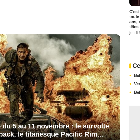
C'est
toute
ans, 
têtes
jeudi 
Ce
Be
Ve
Be
du 5 au 11 novembre : le survolté
back, le titanesque Pacific Rim...