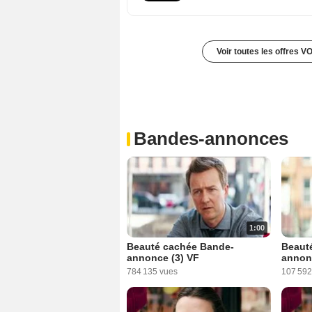
Voir toutes les offres V
Bandes-annonces
1:00
Beauté cachée Bande-
Beaut
annonce (3) VF
annon
784 135 vues
107 592