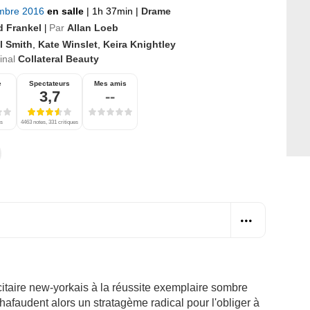
mbre 2016
en salle
|
1h 37min
|
Drame
d Frankel
Par
Allan Loeb
|
l Smith
,
Kate Winslet
,
Keira Knightley
ginal
Collateral Beauty
e
Spectateurs
Mes amis
3,7
--
es
4463 notes, 331 critiques
icitaire new-yorkais à la réussite exemplaire sombre
afaudent alors un stratagème radical pour l'obliger à