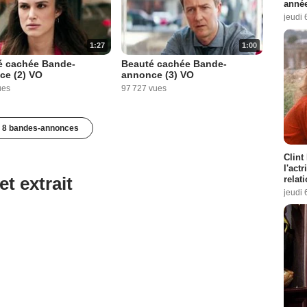
année
jeudi 
1:27
1:00
é cachée Bande-
Beauté cachée Bande-
ce (2) VO
annonce (3) VO
ues
97 727 vues
8 bandes-annonces
Clint
l'act
et extrait
relat
jeudi 