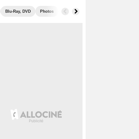
Blu-Ray, DVD
Photos
Musique
Secrets de tournage
B