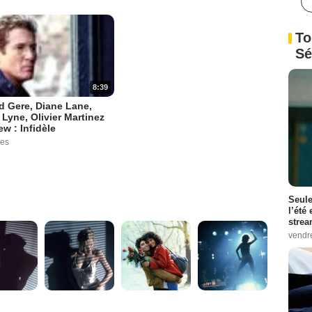
To
Sé
8:39
d Gere, Diane Lane,
 Lyne, Olivier Martinez
ew : Infidèle
ues
Seule
l’été
stre
vendr