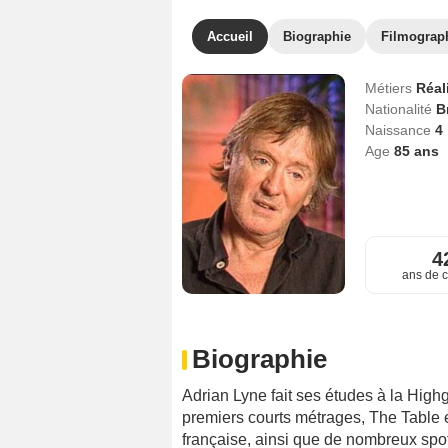
Accueil
Biographie
Filmograp
Métiers
Réal
Nationalité
B
Naissance
4
Age
85
ans
4
ans de c
Biographie
Adrian Lyne fait ses études à la High
premiers courts métrages, The Table e
française, ainsi que de nombreux spots