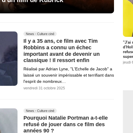
News - Culture ciné
Il y a 35 ans, ce film avec Tim
"J'ai
Robbins a connu un échec
d'Hol
refus
important avant de devenir un
super
classique ! Il ressort enfin
jeudi 
Réalisé par Adrian Lyne, "L'Echelle de Jacob" a
laissé un souvenir impérissable et terrifiant dans
l'esprit de nombreux…
vendredi 31 octobre 2025
News - Culture ciné
Pourquoi Natalie Portman a-t-elle
refusé de jouer dans ce film des
années 90 ?