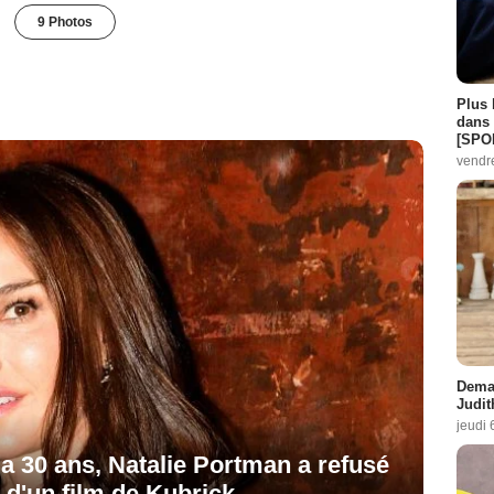
9 Photos
Plus 
dans 
[SPO
vendr
Demai
Judit
jeudi 
y a 30 ans, Natalie Portman a refusé
 d'un film de Kubrick