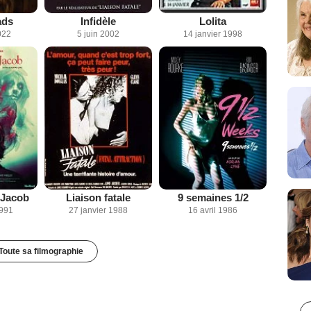
ads
Infidèle
Lolita
022
5 juin 2002
14 janvier 1998
 Jacob
Liaison fatale
9 semaines 1/2
1991
27 janvier 1988
16 avril 1986
Toute sa filmographie