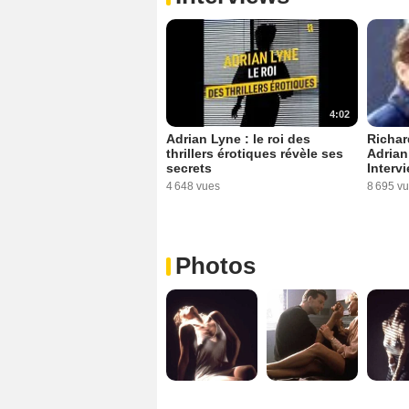
4:02
Richar
Adrian Lyne : le roi des
Adrian
thrillers érotiques révèle ses
Intervi
secrets
8 695 v
4 648 vues
Photos