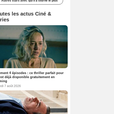
Autres stars avec qui il a tourné le plus
utes les actus Ciné &
ries
ment 4 épisodes : ce thriller parfait pour
 est déjà disponible gratuitement en
aming
edi 7 août 2026