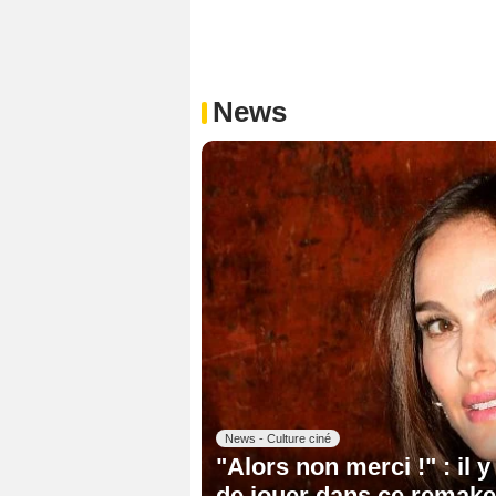
News
News - Culture ciné
"Alors non merci !" : il 
de jouer dans ce remake