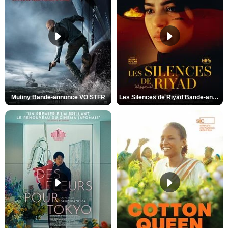
Mutiny Bande-annonce VO STFR
Les Silences de Riyad Bande-annonce VO STFR