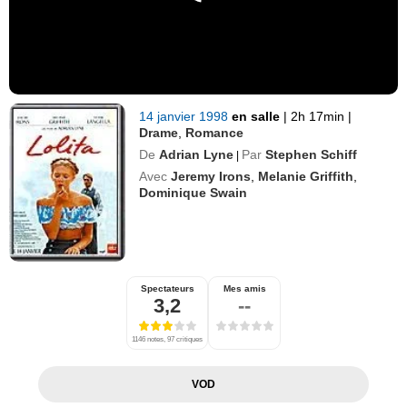
14 janvier 1998
en salle
|
2h 17min
|
Drame
,
Romance
De
Adrian Lyne
Par
Stephen Schiff
|
Avec
Jeremy Irons
,
Melanie Griffith
,
Dominique Swain
Spectateurs
Mes amis
3,2
--
1146 notes, 97 critiques
VOD