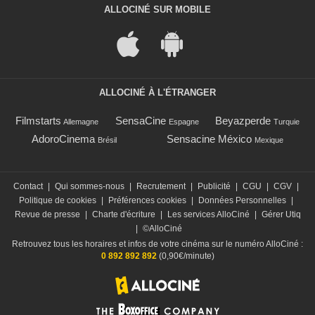
ALLOCINÉ SUR MOBILE
ALLOCINÉ À L'ÉTRANGER
Filmstarts
SensaCine
Beyazperde
Allemagne
Espagne
Turquie
AdoroCinema
Sensacine México
Brésil
Mexique
Contact
|
Qui sommes-nous
|
Recrutement
|
Publicité
|
CGU
|
CGV
|
Politique de cookies
|
Préférences cookies
|
Données Personnelles
|
Revue de presse
|
Charte d'écriture
|
Les services AlloCiné
|
Gérer Utiq
|
©AlloCiné
Retrouvez tous les horaires et infos de votre cinéma sur le numéro AlloCiné :
0 892 892 892
(0,90€/minute)