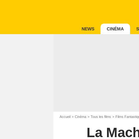
NEWS
CINÉMA
S
Accueil
Cinéma
Tous les films
Films Fantastiq
La Mach