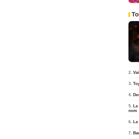
To
2.
Va
3.
To
4.
De
5.
La 
nom
6.
La 
7.
Ba