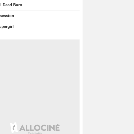
il Dead Burn
session
upergirl