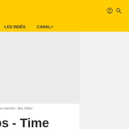
profil
search
LES INDÉS
CANAL+
me machine : Box Office
s - Time