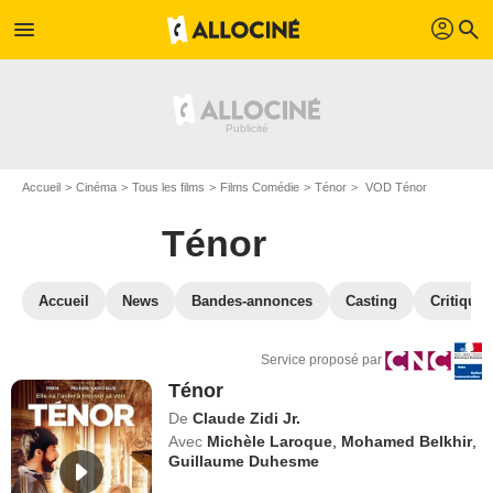
profil
menu
search
Accueil
Cinéma
Tous les films
Films Comédie
Ténor
VOD Ténor
Ténor
Accueil
News
Bandes-annonces
Casting
Critiques
Service proposé par
Ténor
De
Claude Zidi Jr.
Avec
Michèle Laroque
,
Mohamed Belkhir
,
Guillaume Duhesme