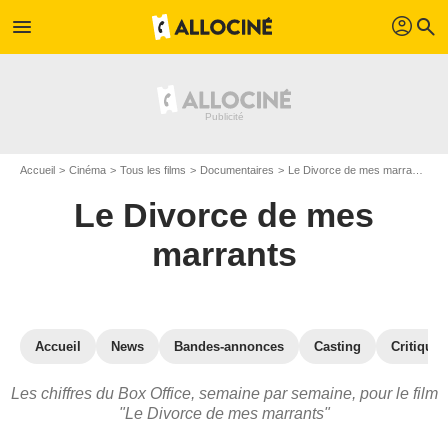
profil
menu
search
Accueil
Cinéma
Tous les films
Documentaires
Le Divorce de mes marrants
L
Le Divorce de mes
marrants
Accueil
News
Bandes-annonces
Casting
Critiques
Les chiffres du Box Office, semaine par semaine, pour le film
"Le Divorce de mes marrants"