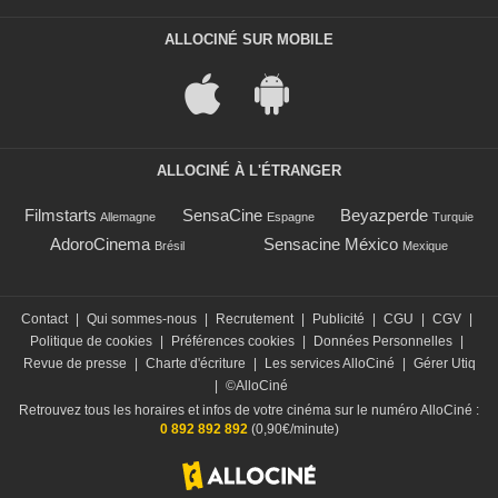
ALLOCINÉ SUR MOBILE
ALLOCINÉ À L'ÉTRANGER
Filmstarts
SensaCine
Beyazperde
Allemagne
Espagne
Turquie
AdoroCinema
Sensacine México
Brésil
Mexique
Contact
|
Qui sommes-nous
|
Recrutement
|
Publicité
|
CGU
|
CGV
|
Politique de cookies
|
Préférences cookies
|
Données Personnelles
|
Revue de presse
|
Charte d'écriture
|
Les services AlloCiné
|
Gérer Utiq
|
©AlloCiné
Retrouvez tous les horaires et infos de votre cinéma sur le numéro AlloCiné :
0 892 892 892
(0,90€/minute)