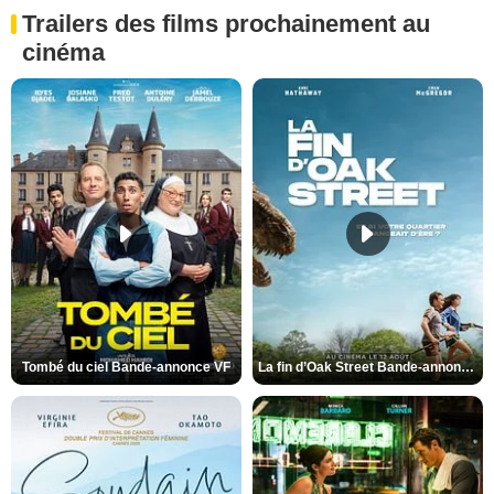
Trailers des films prochainement au
cinéma
Tombé du ciel Bande-annonce VF
La fin d’Oak Street Bande-annonce VO STFR