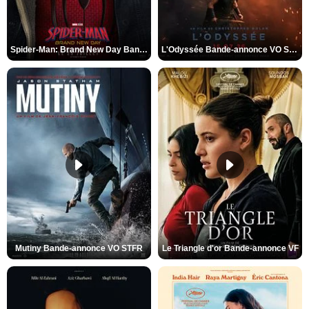
Spider-Man: Brand New Day Bande-annonce VO STFR
L'Odyssée Bande-annonce VO STFR
Mutiny Bande-annonce VO STFR
Le Triangle d'or Bande-annonce VF