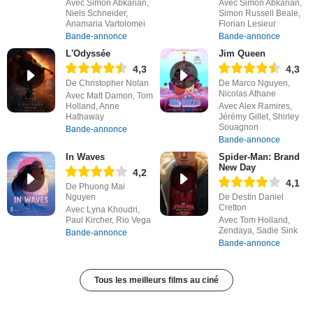
Avec Simon Abkarian,
Avec Simon Abkarian,
Niels Schneider,
Simon Russell Beale,
Anamaria Vartolomei
Florian Lesieur
Bande-annonce
Bande-annonce
L'Odyssée
Jim Queen
4,3
4,3
De Christopher Nolan
De Marco Nguyen,
Nicolas Athane
Avec Matt Damon, Tom
Holland, Anne
Avec Alex Ramires,
Hathaway
Jérémy Gillet, Shirley
Souagnon
Bande-annonce
Bande-annonce
In Waves
Spider-Man: Brand
New Day
4,2
4,1
De Phuong Mai
Nguyen
De Destin Daniel
Cretton
Avec Lyna Khoudri,
Paul Kircher, Rio Vega
Avec Tom Holland,
Zendaya, Sadie Sink
Bande-annonce
Bande-annonce
Tous les meilleurs films au ciné