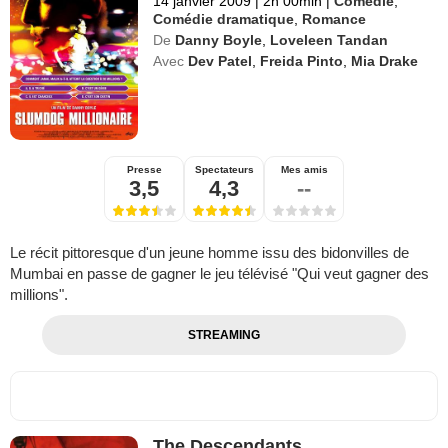
14 janvier 2009
|
2h 00min
|
Comédie
,
Comédie dramatique
,
Romance
De
Danny Boyle
,
Loveleen Tandan
Avec
Dev Patel
,
Freida Pinto
,
Mia Drake
Presse
Spectateurs
Mes amis
3,5
4,3
--
Le récit pittoresque d'un jeune homme issu des bidonvilles de
Mumbai en passe de gagner le jeu télévisé "Qui veut gagner des
millions".
STREAMING
The Descendants