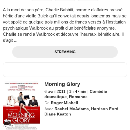
A la mort de son père, Charlie Babbitt, homme d'affaires pressé,
hérite d'une vieille Buick qu'il convoitait depuis longtemps mais se
voit spolié de quelque trois millions de francs versés à l'Institution
psychiatrique Wallbrook au profit d'un bénéficiaire anonyme.
Charlie se rend a Wallbrook et découvre l'heureux bénéficiaire. Il
s'agit ...
STREAMING
Morning Glory
6 avril 2011
|
1h 47min
|
Comédie
dramatique
,
Romance
De
Roger Michell
Avec
Rachel McAdams
,
Harrison Ford
,
Diane Keaton