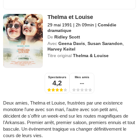
Thelma et Louise
29 mai 1991
|
2h 09min
|
Comédie
dramatique
De
Ridley Scott
Avec
Geena Davis
,
Susan Sarandon
,
Harvey Keitel
Titre original
Thelma & Louise
Spectateurs
Mes amis
4,2
--
Deux amies, Thelma et Louise, frustrées par une existence
monotone l'une avec son mari, l'autre avec son petit ami,
décident de s'offrir un week-end sur les routes magnifiques de
l'Arkansas. Premier arrêt, premier saloon, premiers ennuis et tout
bascule. Un événement tragique va changer définitivement le
cours de leurs vies.