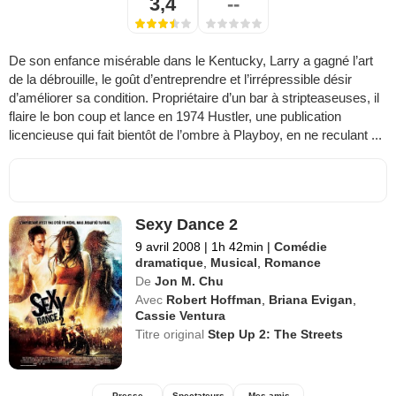
3,4
--
De son enfance misérable dans le Kentucky, Larry a gagné l’art
de la débrouille, le goût d’entreprendre et l’irrépressible désir
d’améliorer sa condition. Propriétaire d’un bar à stripteaseuses, il
flaire le bon coup et lance en 1974 Hustler, une publication
licencieuse qui fait bientôt de l’ombre à Playboy, en ne reculant ...
Sexy Dance 2
9 avril 2008
|
1h 42min
|
Comédie
dramatique
,
Musical
,
Romance
De
Jon M. Chu
Avec
Robert Hoffman
,
Briana Evigan
,
Cassie Ventura
Titre original
Step Up 2: The Streets
Presse
Spectateurs
Mes amis