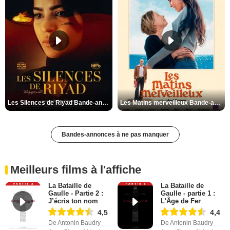
Les Silences de Riyad Bande-annonce VO STFR
Les Matins merveilleux Bande-annonce VF
Bandes-annonces à ne pas manquer
Meilleurs films à l'affiche
La Bataille de
La Bataille de
Gaulle - Partie 2 :
Gaulle - partie 1 :
J’écris ton nom
L'Âge de Fer
4,5
4,4
De Antonin Baudry
De Antonin Baudry