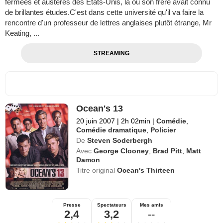
fermées et austères des États-Unis, là où son frère avait connu
de brillantes études.C'est dans cette université qu'il va faire la
rencontre d'un professeur de lettres anglaises plutôt étrange, Mr
Keating, ...
STREAMING
Ocean's 13
20 juin 2007
|
2h 02min
|
Comédie
,
Comédie dramatique
,
Policier
De
Steven Soderbergh
Avec
George Clooney
,
Brad Pitt
,
Matt
Damon
Titre original
Ocean's Thirteen
Presse
Spectateurs
Mes amis
2,4
3,2
--