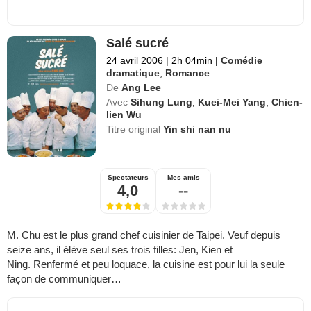
Salé sucré
24 avril 2006
|
2h 04min
|
Comédie
dramatique
,
Romance
De
Ang Lee
Avec
Sihung Lung
,
Kuei-Mei Yang
,
Chien-
lien Wu
Titre original
Yin shi nan nu
Spectateurs
Mes amis
4,0
--
M. Chu est le plus grand chef cuisinier de Taipei. Veuf depuis
seize ans, il élève seul ses trois filles: Jen, Kien et
Ning. Renfermé et peu loquace, la cuisine est pour lui la seule
façon de communiquer…