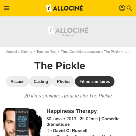
profil
menu
search
Accueil
Cinéma
Tous les films
Films Comédie dramatique
The Pickle
Les films similaires à "The Pickle"
The Pickle
Accueil
Casting
Photos
Films similaires
20 films similaires pour le film The Pickle
Happiness Therapy
30 janvier 2013
|
2h 02min
|
Comédie
dramatique
De
David O. Russell