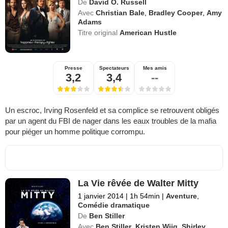
De
David O. Russell
Avec
Christian Bale
,
Bradley Cooper
,
Amy
Adams
Titre original
American Hustle
Presse
Spectateurs
Mes amis
3,2
3,4
--
Un escroc, Irving Rosenfeld et sa complice se retrouvent obligés
par un agent du FBI de nager dans les eaux troubles de la mafia
pour piéger un homme politique corrompu.
La Vie rêvée de Walter Mitty
1 janvier 2014
|
1h 54min
|
Aventure
,
Comédie dramatique
De
Ben Stiller
Avec
Ben Stiller
,
Kristen Wiig
,
Shirley