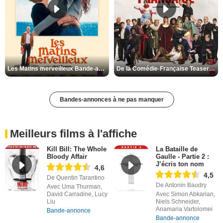
Les Matins merveilleux Bande-annonce VF
De la Comédie-Française Teaser VF
Bandes-annonces à ne pas manquer
Meilleurs films à l'affiche
Kill Bill: The Whole
La Bataille de
Bloody Affair
Gaulle - Partie 2 :
J’écris ton nom
4,6
4,5
De Quentin Tarantino
De Antonin Baudry
Avec Uma Thurman,
David Carradine, Lucy
Avec Simon Abkarian,
Liu
Niels Schneider,
Anamaria Vartolomei
Bande-annonce
Bande-annonce