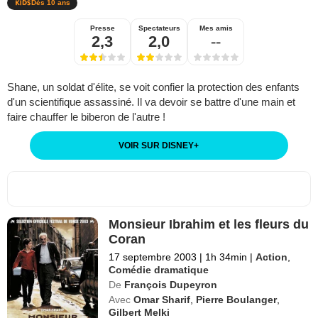
Dès 10 ans
Presse
Spectateurs
Mes amis
2,3
2,0
--
Shane, un soldat d'élite, se voit confier la protection des enfants
d'un scientifique assassiné. Il va devoir se battre d'une main et
faire chauffer le biberon de l'autre !
VOIR SUR DISNEY
+
Monsieur Ibrahim et les fleurs du
Coran
17 septembre 2003
|
1h 34min
|
Action
,
Comédie dramatique
De
François Dupeyron
Avec
Omar Sharif
,
Pierre Boulanger
,
Gilbert Melki