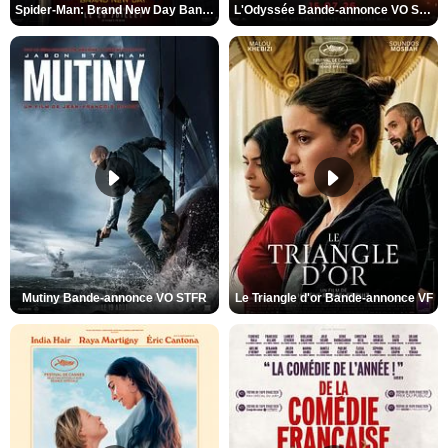
Spider-Man: Brand New Day Bande-annonce VO STFR
L'Odyssée Bande-annonce VO STFR
Mutiny Bande-annonce VO STFR
Le Triangle d'or Bande-annonce VF