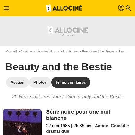
profil
menu
search
Accueil
Cinéma
Tous les films
Films Action
Beauty and the Bestie
Les films similaires à "Beauty and the Bestie"
Beauty and the Bestie
Accueil
Photos
Films similaires
20 films similaires pour le film Beauty and the Bestie
Série noire pour une nuit
blanche
22 mai 1985
|
2h 35min
|
Action
,
Comédie
dramatique