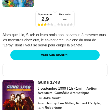
Spectateurs
Mes amis
2,9
--
Alors que Lilo, Stitch et leurs amis sont parvenus à ramener tous
les monstres chez eux, le savant crée un clone du nom de
"Leroy" dont il veut se servir pour diriger la planète.
VOIR SUR DISNEY
+
Guns 1748
8 septembre 1999
|
1h 41min
|
Action
,
Aventure
,
Comédie dramatique
De
Jake Scott
Avec
Jonny Lee Miller
,
Robert Carlyle
,
Iain Robertson