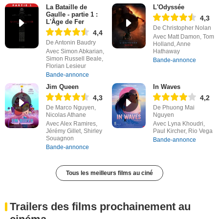
La Bataille de
L'Odyssée
Gaulle - partie 1 :
4,3
L'Âge de Fer
De Christopher Nolan
4,4
Avec Matt Damon, Tom
De Antonin Baudry
Holland, Anne
Avec Simon Abkarian,
Hathaway
Simon Russell Beale,
Bande-annonce
Florian Lesieur
Bande-annonce
Jim Queen
In Waves
4,3
4,2
De Marco Nguyen,
De Phuong Mai
Nicolas Athane
Nguyen
Avec Alex Ramires,
Avec Lyna Khoudri,
Jérémy Gillet, Shirley
Paul Kircher, Rio Vega
Souagnon
Bande-annonce
Bande-annonce
Tous les meilleurs films au ciné
Trailers des films prochainement au