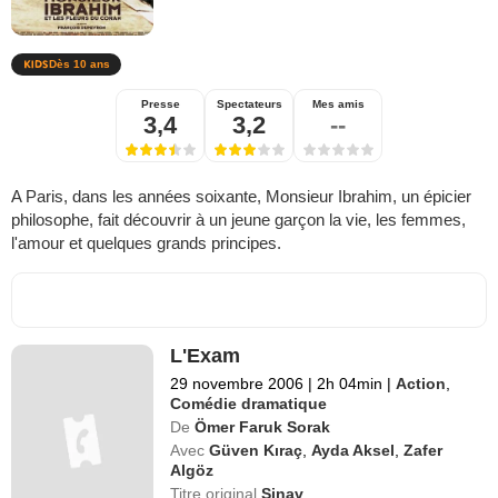
Dès 10 ans
Presse
Spectateurs
Mes amis
3,4
3,2
--
A Paris, dans les années soixante, Monsieur Ibrahim, un épicier
philosophe, fait découvrir à un jeune garçon la vie, les femmes,
l'amour et quelques grands principes.
L'Exam
29 novembre 2006
|
2h 04min
|
Action
,
Comédie dramatique
De
Ömer Faruk Sorak
Avec
Güven Kıraç
,
Ayda Aksel
,
Zafer
Algöz
Titre original
Sinav