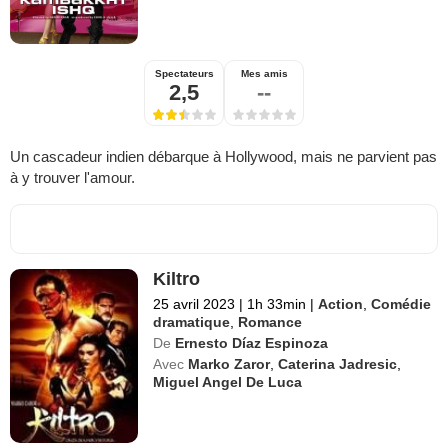
Spectateurs
Mes amis
2,5
--
Un cascadeur indien débarque à Hollywood, mais ne parvient pas
à y trouver l'amour.
Kiltro
25 avril 2023
|
1h 33min
|
Action
,
Comédie
dramatique
,
Romance
De
Ernesto Díaz Espinoza
Avec
Marko Zaror
,
Caterina Jadresic
,
Miguel Angel De Luca