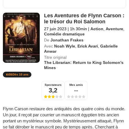
Les Aventures de Flynn Carson :
le trésor du Roi Salomon
27 juin 2023
|
1h 30min
|
Action
,
Aventure
,
Comédie dramatique
De
Jonathan Frakes
Avec
Noah Wyle
,
Erick Avari
,
Gabrielle
Anwar
Titre original
The Librarian: Return to King Solomon's
Mines
Dès 10 ans
Spectateurs
Mes amis
3,2
--
Flynn Carson restaure des antiquités des quatre coins du monde.
Un jour, il reçoit par courrier un manuscrit égyptien très ancien
portant un mystérieux symbole. Mystérieusement attaqué, Flynn
se fait dérober le manuscrit peu de temps après. Cherchant à