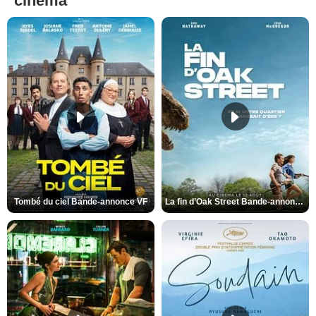
cinéma
Tombé du ciel Bande-annonce VF
La fin d’Oak Street Bande-annonce VO STFR