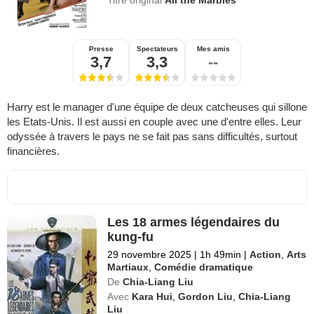
Titre original
All the Marbles
Presse
Spectateurs
Mes amis
3,7
3,3
--
Harry est le manager d'une équipe de deux catcheuses qui sillone
les Etats-Unis. Il est aussi en couple avec une d'entre elles. Leur
odyssée à travers le pays ne se fait pas sans difficultés, surtout
financières.
Les 18 armes légendaires du
kung-fu
29 novembre 2025
|
1h 49min
|
Action
,
Arts
Martiaux
,
Comédie dramatique
De
Chia-Liang Liu
Avec
Kara Hui
,
Gordon Liu
,
Chia-Liang
Liu