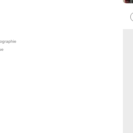
tographie
ue