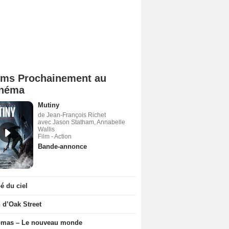
lms Prochainement au
néma
Mutiny
de Jean-François Richet
avec Jason Statham, Annabelle
Wallis
Film - Action
Bande-annonce
 du ciel
n d’Oak Street
ômas – Le nouveau monde