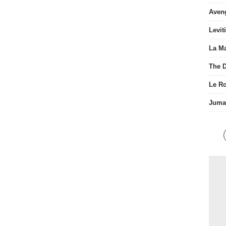
Aven
Levit
La Ma
The D
Le R
Juman