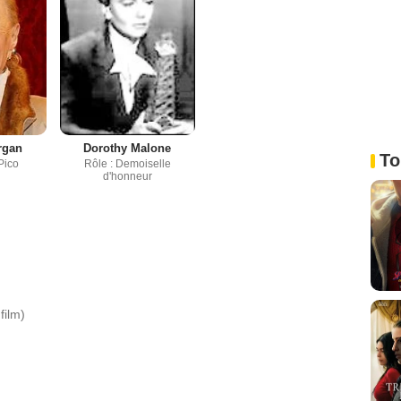
rgan
Dorothy Malone
To
 Pico
Rôle : Demoiselle
d'honneur
film)