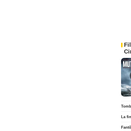
Fi
Ci
Tombé
La fi
Fant