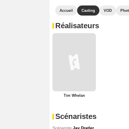
Accueil
Casting
VOD
Phot
Réalisateurs
Tim Whelan
Scénaristes
Scénariste
Jay Dratler