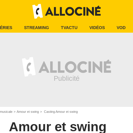
ÉRIES
STREAMING
TVACTU
VIDÉOS
VOD
musicale
Amour et swing
Casting Amour et swing
Amour et swing