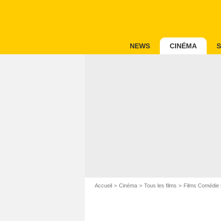
NEWS
CINÉMA
S
Accueil
Cinéma
Tous les films
Films Comédie 