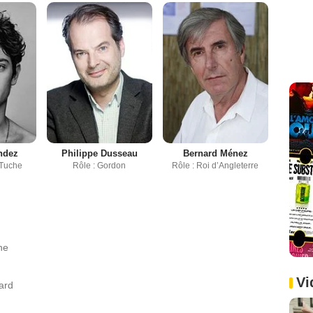
ndez
Philippe Dusseau
Bernard Ménez
 Tuche
Rôle : Gordon
Rôle : Roi d’Angleterre
he
Vi
ard