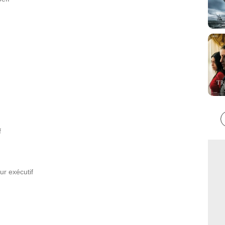
f
ur exécutif