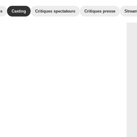
es
Casting
Critiques spectateurs
Critiques presse
Strea