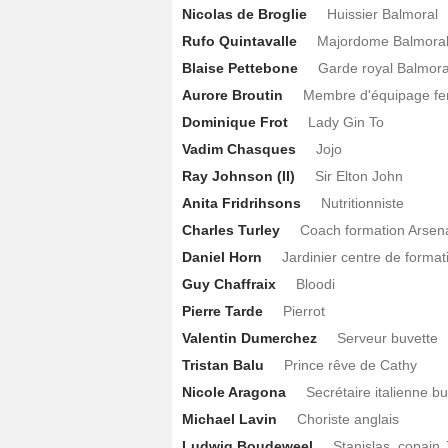
Nicolas de Broglie
Huissier Balmoral
Rufo Quintavalle
Majordome Balmora
Blaise Pettebone
Garde royal Balmora
Aurore Broutin
Membre d'équipage fe
Dominique Frot
Lady Gin To
Vadim Chasques
Jojo
Ray Johnson (II)
Sir Elton John
Anita Fridrihsons
Nutritionniste
Charles Turley
Coach formation Arsen
Daniel Horn
Jardinier centre de format
Guy Chaffraix
Bloodi
Pierre Tarde
Pierrot
Valentin Dumerchez
Serveur buvette
Tristan Balu
Prince rêve de Cathy
Nicole Aragona
Secrétaire italienne 
Michael Lavin
Choriste anglais
Ludwig Boudeweel
Stanislas, copain 