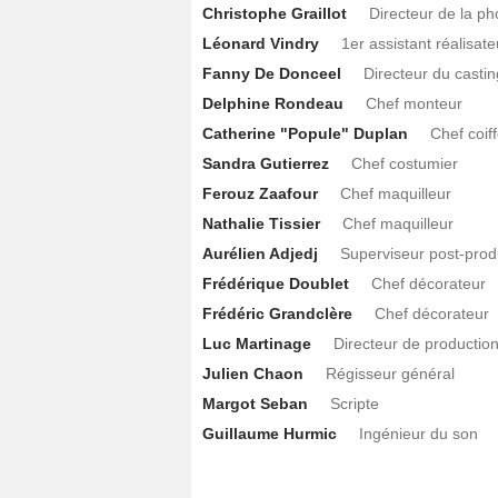
Christophe Graillot
Directeur de la p
Léonard Vindry
1er assistant réalisate
Fanny De Donceel
Directeur du castin
Delphine Rondeau
Chef monteur
Catherine "Popule" Duplan
Chef coif
Sandra Gutierrez
Chef costumier
Ferouz Zaafour
Chef maquilleur
Nathalie Tissier
Chef maquilleur
Aurélien Adjedj
Superviseur post-prod
Frédérique Doublet
Chef décorateur
Frédéric Grandclère
Chef décorateur
Luc Martinage
Directeur de productio
Julien Chaon
Régisseur général
Margot Seban
Scripte
Guillaume Hurmic
Ingénieur du son