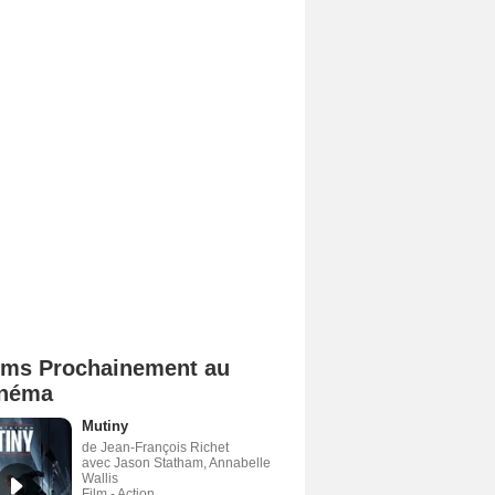
lms Prochainement au
néma
Mutiny
de Jean-François Richet
avec Jason Statham, Annabelle
Wallis
Film - Action