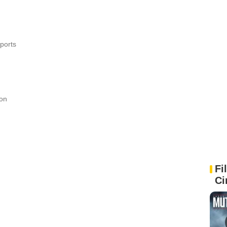
xports
on
Fi
Ci