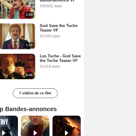
Bande-annonce VF
509 601 vues
1:50
God Save the Tuche
Teaser VF
20 245 vues
1:10
Les Tuche - God Save
the Tuche Teaser VF
14 216 vues
0:46
7 vidéos de ce film
p Bandes-annonces
Mutiny Bande-annonce VO STFR
Spider-Man: Brand New Day Bande-annonce VO STFR
L'Odyssée Bande-annonce VO STFR