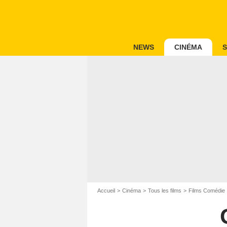
NEWS
CINÉMA
S
Accueil
Cinéma
Tous les films
Films Comédie