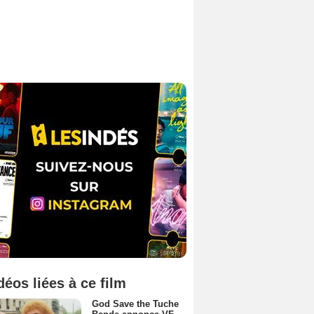
déos liées à ce film
God Save the Tuche