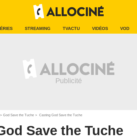
ÉRIES
STREAMING
TVACTU
VIDÉOS
VOD
God Save the Tuche
Casting God Save the Tuche
God Save the Tuche