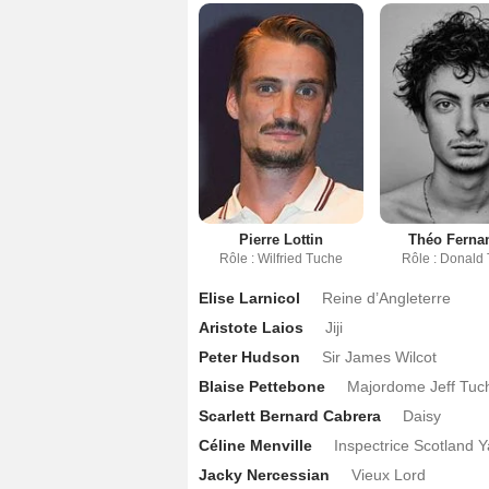
Pierre Lottin
Théo Ferna
Rôle : Wilfried Tuche
Rôle : Donald
Elise Larnicol
Reine d’Angleterre
Aristote Laios
Jiji
Peter Hudson
Sir James Wilcot
Blaise Pettebone
Majordome Jeff Tuc
Scarlett Bernard Cabrera
Daisy
Céline Menville
Inspectrice Scotland Y
Jacky Nercessian
Vieux Lord