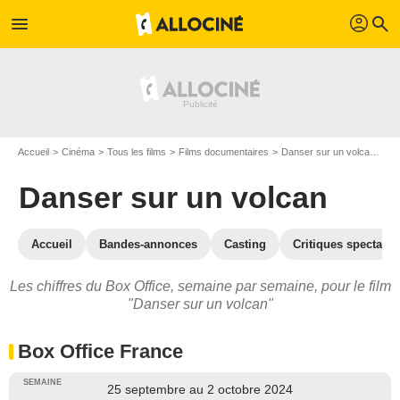
profil
menu
search
Accueil
Cinéma
Tous les films
Films documentaires
Danser sur un volcan
Da
Danser sur un volcan
Accueil
Bandes-annonces
Casting
Critiques spectateu
Les chiffres du Box Office, semaine par semaine, pour le film
"Danser sur un volcan"
Box Office France
25 septembre au 2 octobre 2024