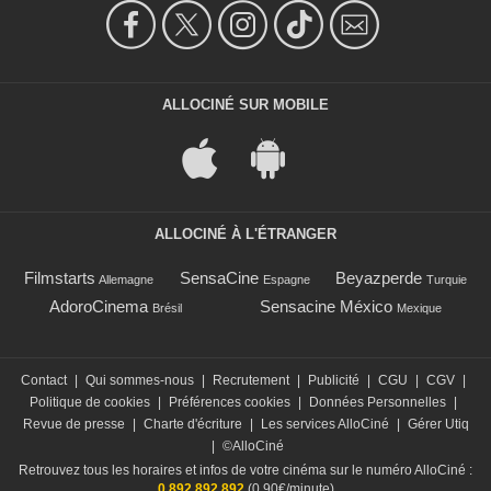
ALLOCINÉ SUR MOBILE
ALLOCINÉ À L'ÉTRANGER
Filmstarts
SensaCine
Beyazperde
Allemagne
Espagne
Turquie
AdoroCinema
Sensacine México
Brésil
Mexique
Contact
|
Qui sommes-nous
|
Recrutement
|
Publicité
|
CGU
|
CGV
|
Politique de cookies
|
Préférences cookies
|
Données Personnelles
|
Revue de presse
|
Charte d'écriture
|
Les services AlloCiné
|
Gérer Utiq
|
©AlloCiné
Retrouvez tous les horaires et infos de votre cinéma sur le numéro AlloCiné :
0 892 892 892
(0,90€/minute)