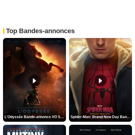
Top Bandes-annonces
L'Odyssée Bande-annonce VO STFR
Spider-Man: Brand New Day Bande-annonce VO STFR