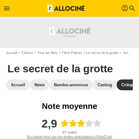
profil
menu
search
Accueil
Cinéma
Tous les films
Films Policier
Le secret de la grotte
Avis sur Le secret de la grotte
Le secret de la grotte
Accueil
News
Bandes-annonces
Casting
Critiques
Note moyenne
2,9
87 notes
En savoir plus sur les notes spectateurs d'AlloCiné