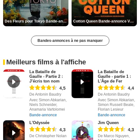
Des Fleurs pour Tokyo Bande-annonce VO STFR
Cotton Queen Bande-annonce VO STFR
Bandes-annonces à ne pas manquer
Meilleurs films à l'affiche
La Bataille de
La Bataille de
Gaulle - Partie 2 :
Gaulle - partie 1 :
J’écris ton nom
L'Âge de Fer
4,5
4,4
De Antonin Baudry
De Antonin Baudry
Avec Simon Abkarian,
Avec Simon Abkarian,
Niels Schneider,
Simon Russell Beale,
Anamaria Vartolomei
Florian Lesieur
Bande-annonce
Bande-annonce
L'Odyssée
Jim Queen
4,3
4,3
De Christopher Nolan
De Marco Nguyen,