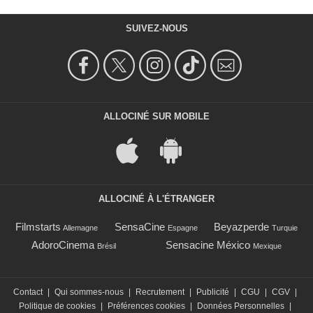
SUIVEZ-NOUS
ALLOCINÉ SUR MOBILE
ALLOCINÉ À L'ÉTRANGER
Filmstarts
SensaCine
Beyazperde
Allemagne
Espagne
Turquie
AdoroCinema
Sensacine México
Brésil
Mexique
Contact
|
Qui sommes-nous
|
Recrutement
|
Publicité
|
CGU
|
CGV
|
Politique de cookies
|
Préférences cookies
|
Données Personnelles
|