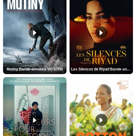
Mutiny Bande-annonce VO STFR
Les Silences de Riyad Bande-annonce VO STFR