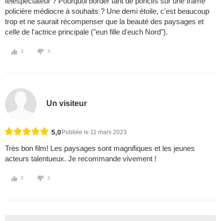
téléspectateur ? Pourquoi border tant de poncifs sur une trame
policière médiocre à souhaits ? Une demi étoile, c'est beaucoup
trop et ne saurait récompenser que la beauté des paysages et
celle de l'actrice principale ("eun fille d'euch Nord").
3
3
Un visiteur
5,0
Publiée le 11 mars 2023
Très bon film! Les paysages sont magnifiques et les jeunes
acteurs talentueux. Je recommande vivement !
2
2