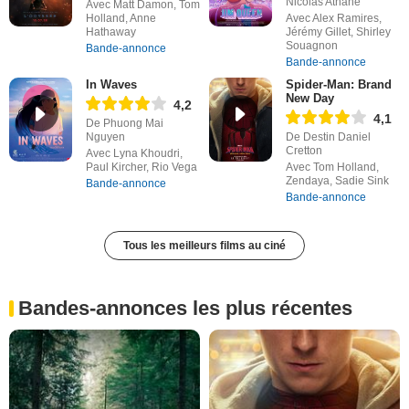
Nicolas Athane
Avec Matt Damon, Tom
Holland, Anne
Avec Alex Ramires,
Hathaway
Jérémy Gillet, Shirley
Souagnon
Bande-annonce
Bande-annonce
In Waves
Spider-Man: Brand
New Day
4,2
4,1
De Phuong Mai
Nguyen
De Destin Daniel
Cretton
Avec Lyna Khoudri,
Paul Kircher, Rio Vega
Avec Tom Holland,
Zendaya, Sadie Sink
Bande-annonce
Bande-annonce
Tous les meilleurs films au ciné
Bandes-annonces les plus récentes