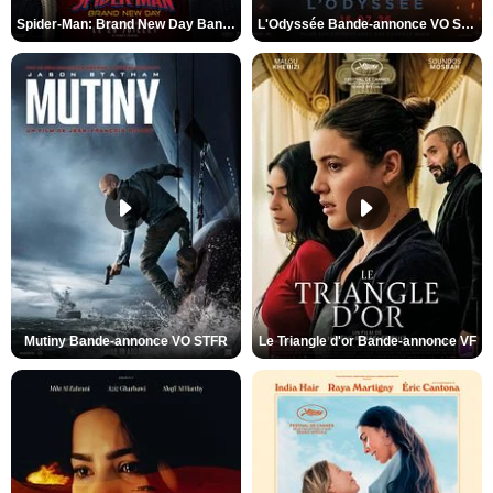
Spider-Man: Brand New Day Bande-annonce VO STFR
L'Odyssée Bande-annonce VO STFR
Mutiny Bande-annonce VO STFR
Le Triangle d'or Bande-annonce VF