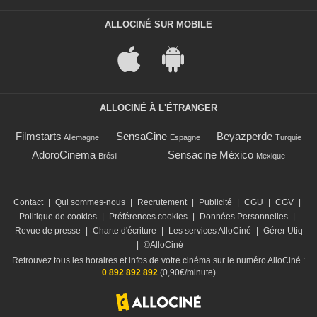
ALLOCINÉ SUR MOBILE
ALLOCINÉ À L'ÉTRANGER
Filmstarts
SensaCine
Beyazperde
Allemagne
Espagne
Turquie
AdoroCinema
Sensacine México
Brésil
Mexique
Contact
|
Qui sommes-nous
|
Recrutement
|
Publicité
|
CGU
|
CGV
|
Politique de cookies
|
Préférences cookies
|
Données Personnelles
|
Revue de presse
|
Charte d'écriture
|
Les services AlloCiné
|
Gérer Utiq
|
©AlloCiné
Retrouvez tous les horaires et infos de votre cinéma sur le numéro AlloCiné :
0 892 892 892
(0,90€/minute)