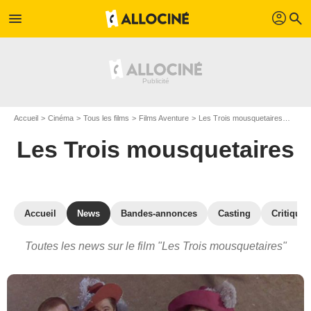
profil
menu
search
Accueil
Cinéma
Tous les films
Films Aventure
Les Trois mousquetaires
Actua
Les Trois mousquetaires
Accueil
News
Bandes-annonces
Casting
Critiques
Toutes les news sur le film "Les Trois mousquetaires"