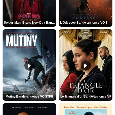
Spider-Man: Brand New Day Bande-annonce VO STFR
L'Odyssée Bande-annonce VO STFR
Mutiny Bande-annonce VO STFR
Le Triangle d'or Bande-annonce VF