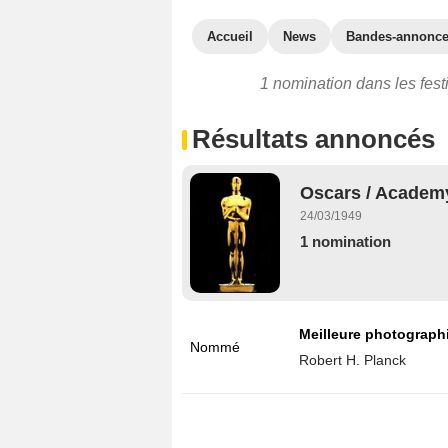
Accueil
News
Bandes-annonc
1 nomination dans les festi
Résultats annoncés
Oscars / Academy
24/03/1949
1 nomination
Meilleure photographi
Nommé
Robert H. Planck