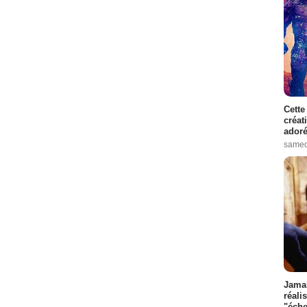
Cette
créat
adoré
samed
Jamai
réali
"éche