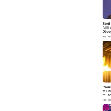
Sorti
failli
Décou
samed
"Vous
et He
muscl
samed