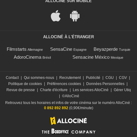
ALLOCINÉ SUR MOBILE
ALLOCINÉ À L'ÉTRANGER
Filmstarts
SensaCine
Beyazperde
Allemagne
Espagne
Turquie
AdoroCinema
Sensacine México
Brésil
Mexique
Contact
|
Qui sommes-nous
|
Recrutement
|
Publicité
|
CGU
|
CGV
|
Politique de cookies
|
Préférences cookies
|
Données Personnelles
|
Revue de presse
|
Charte d'écriture
|
Les services AlloCiné
|
Gérer Utiq
|
©AlloCiné
Retrouvez tous les horaires et infos de votre cinéma sur le numéro AlloCiné :
0 892 892 892
(0,90€/minute)