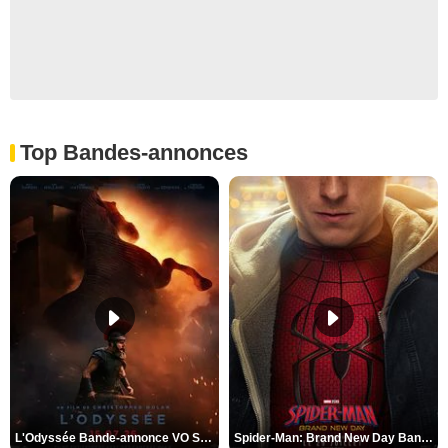
Top Bandes-annonces
L'Odyssée Bande-annonce VO STFR
Spider-Man: Brand New Day Bande-annonce VO STFR