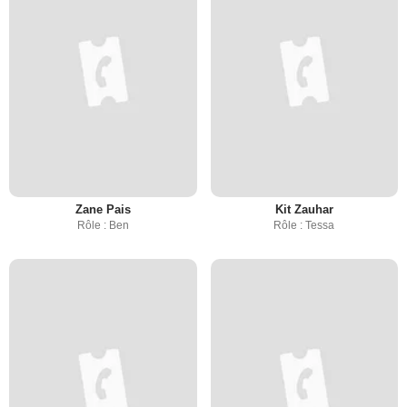
Zane Pais
Kit Zauhar
Rôle : Ben
Rôle : Tessa