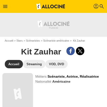
profil
menu
search
Accueil
Stars
Scénaristes
Scénariste américaine
Kit Zauhar
Kit Zauhar
Accueil
Streaming
VOD, DVD
Métiers
Scénariste,
Actrice,
Réalisatrice
Nationalité
Américaine