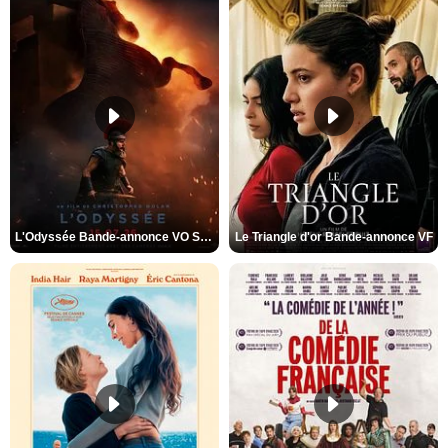
L'Odyssée Bande-annonce VO STFR
Le Triangle d'or Bande-annonce VF