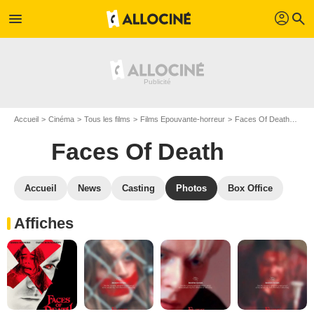
profil
menu
search
Accueil
Cinéma
Tous les films
Films Epouvante-horreur
Faces Of Death
Gale
Faces Of Death
Accueil
News
Casting
Photos
Box Office
Affiches