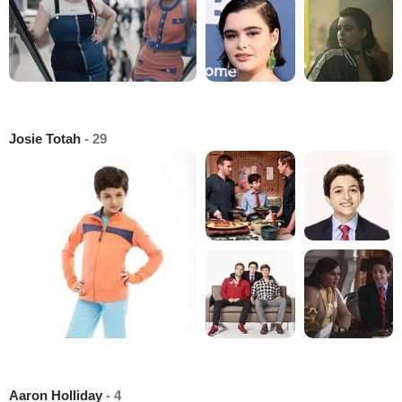
Josie Totah
- 29
Aaron Holliday
- 4