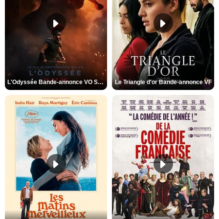
L'Odyssée Bande-annonce VO STFR
Le Triangle d'or Bande-annonce VF