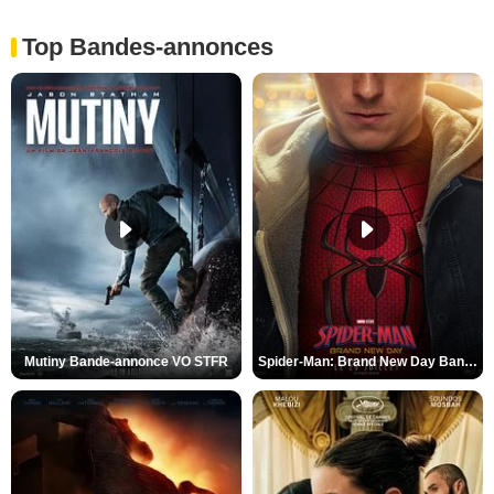
Top Bandes-annonces
Mutiny Bande-annonce VO STFR
Spider-Man: Brand New Day Bande-annonce VO STFR