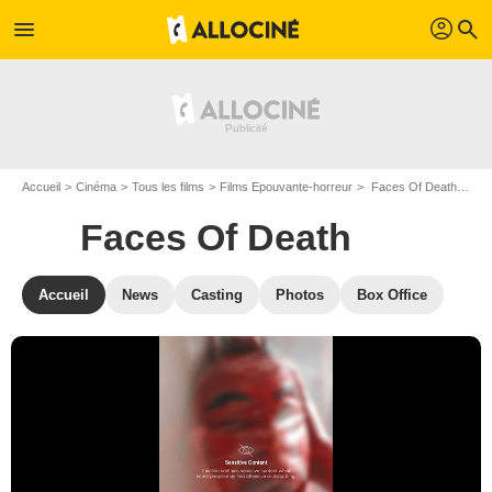
profil
menu
search
Accueil
Cinéma
Tous les films
Films Epouvante-horreur
Faces Of Death de Daniel Goldhaber
Faces Of Death
Accueil
News
Casting
Photos
Box Office