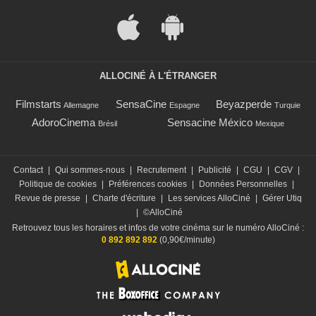
ALLOCINÉ À L'ÉTRANGER
Filmstarts
SensaCine
Beyazperde
Allemagne
Espagne
Turquie
AdoroCinema
Sensacine México
Brésil
Mexique
Contact
|
Qui sommes-nous
|
Recrutement
|
Publicité
|
CGU
|
CGV
|
Politique de cookies
|
Préférences cookies
|
Données Personnelles
|
Revue de presse
|
Charte d'écriture
|
Les services AlloCiné
|
Gérer Utiq
|
©AlloCiné
Retrouvez tous les horaires et infos de votre cinéma sur le numéro AlloCiné :
0 892 892 892
(0,90€/minute)